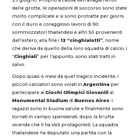
23 giugno. Proprio a causa dell’allagamento
delle grotte, le operazioni di soccorso sono state
molto complicate e si sono protratte per giorni,
con il duro e coraggioso lavoro di 90
sommozzatori thailandesi e altri 50 provenienti
dall’estero; alla fine i
12 “cinghialotti”
, nome
che deriva da quello della loro squadra di calcio, i
“
Cinghiali
” per l’appunto, sono stati tratti in
salvo.
Dopo quasi 4 mesi da quel tragico incidente, i
piccoli calciatori sono volati in
Argentina
per
partecipare ai
Giochi Olimpici Giovanili
al
Monumental Stadium
di
Buenos Aires
. I
ragazzi sono in buona salute e finalmente sono
tornati in campo spensierati, dopo la brutta
vicenda che li ha visti protagonisti. La squadra
thailandese ha disputato una partita con la