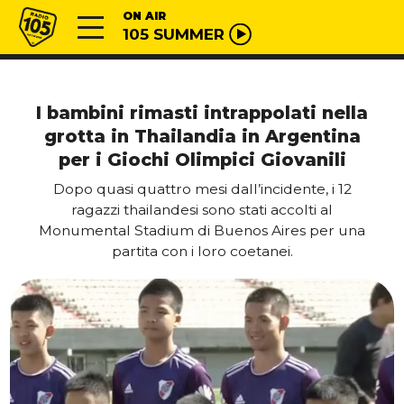
Vai al contenuto
Radio 105
ON AIR
105 SUMMER
I bambini rimasti intrappolati nella
grotta in Thailandia in Argentina
per i Giochi Olimpici Giovanili
Dopo quasi quattro mesi dall’incidente, i 12
ragazzi thailandesi sono stati accolti al
Monumental Stadium di Buenos Aires per una
partita con i loro coetanei.