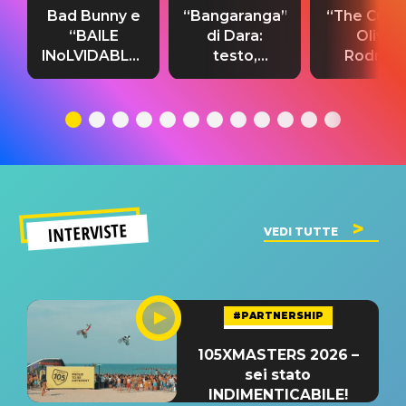
Bad Bunny e
“Bangaranga”
“The Cure”
“BAILE
di Dara:
Olivia
INoLVIDABLE”:
testo,
Rodrigo
testo,
traduzione e
testo,
traduzione e
significato
traduzion
significato
del singolo
significa
INTERVISTE
VEDI TUTTE
#PARTNERSHIP
105XMASTERS 2026 –
sei stato
INDIMENTICABILE!