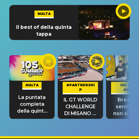
MALTA
Il best of della quinta
tappa
MALTA
#PARTNERSHI
105 TAKE
P
AWAY
La puntata
IL GT WORLD
Bresh: "I
completa
CHALLENGE
sentime
della quinta
DI MISANO si
non si pr
tappa
riconferma
fino alla n
un GRANDE
prima"
SUCCESSO!