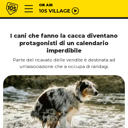
Vai al contenuto
Radio 105
ON AIR
105 VILLAGE
I cani che fanno la cacca diventano
protagonisti di un calendario
imperdibile
Parte del ricavato delle vendite è destinata ad
un'associazione che si occupa di randagi.