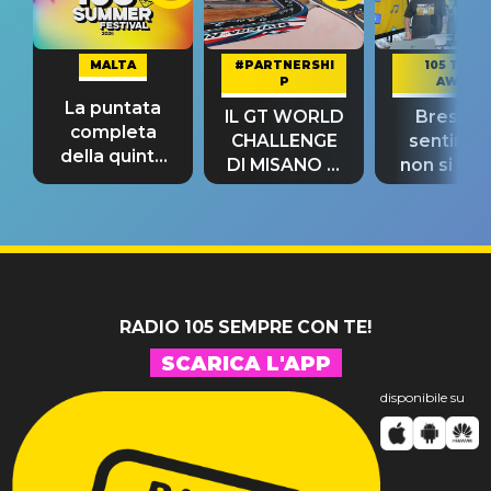
MALTA
#PARTNERSHI
105 TAKE
P
AWAY
La puntata
IL GT WORLD
Bresh: "I
completa
CHALLENGE
sentime
della quinta
DI MISANO si
non si pr
tappa
riconferma
fino alla n
un GRANDE
prima"
SUCCESSO!
RADIO 105 SEMPRE CON TE!
SCARICA L'APP
disponibile su