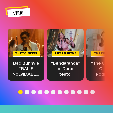
VIRAL
TUTTO NEWS
TUTTO NEWS
TUTTO NE
Bad Bunny e
“Bangaranga”
“The Cure”
“BAILE
di Dara:
Olivia
INoLVIDABLE”:
testo,
Rodrigo
testo,
traduzione e
testo,
traduzione e
significato
traduzion
significato
del singolo
significa