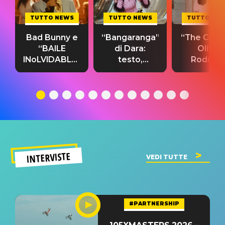
TUTTO NEWS
TUTTO NEWS
TUTTO NE
Bad Bunny e
“Bangaranga”
“The Cure”
“BAILE
di Dara:
Olivia
INoLVIDABLE”:
testo,
Rodrigo
testo,
traduzione e
testo,
traduzione e
significato
traduzion
significato
del singolo
significa
INTERVISTE
VEDI TUTTE
#PARTNERSHIP