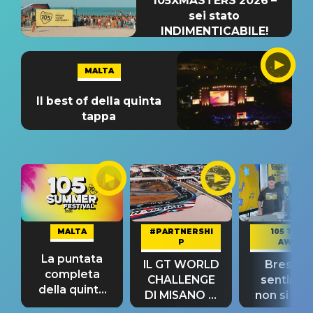
105XMASTERS 2026 –
sei stato
INDIMENTICABILE!
MALTA
Il best of della quinta
tappa
MALTA
#PARTNERSHI
105 TAKE
P
AWAY
La puntata
IL GT WORLD
Bresh: "I
completa
CHALLENGE
sentime
della quinta
DI MISANO si
non si pr
tappa
riconferma
fino alla n