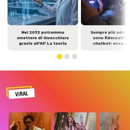
Nel 2032 potremmo
Sempre più adole
smettere di invecchiare
sono fidanzati c
grazie all’AI? La teoria
chatbot: ecco p
VIRAL