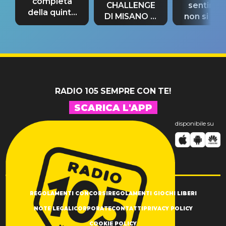
completa
CHALLENGE
sentime
della quinta
DI MISANO si
non si pr
tappa
riconferma
fino alla n
un GRANDE
prima"
SUCCESSO!
RADIO 105 SEMPRE CON TE!
SCARICA L'APP
disponibile su
REGOLAMENTI CONCORSI
REGOLAMENTI GIOCHI LIBERI
NOTE LEGALI
CORPORATE
CONTATTI
PRIVACY POLICY
COOKIE POLICY