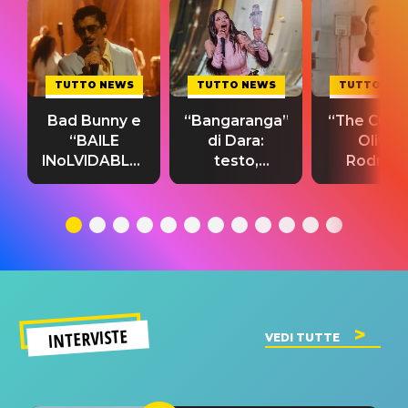
TUTTO NEWS
TUTTO NEWS
TUTTO NE
Bad Bunny e
“Bangaranga”
“The Cure”
“BAILE
di Dara:
Olivia
INoLVIDABLE”:
testo,
Rodrigo
testo,
traduzione e
testo,
traduzione e
significato
traduzion
significato
del singolo
significa
INTERVISTE
VEDI TUTTE