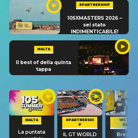
#PARTNERSHIP
105XMASTERS 2026 –
sei stato
INDIMENTICABILE!
MALTA
Il best of della quinta
tappa
MALTA
#PARTNERSHI
105 TAKE
P
AWAY
La puntata
IL GT WORLD
Bresh: "I