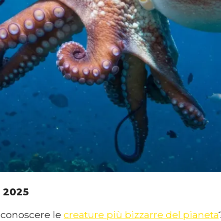
 2025
 conoscere le
creature più bizzarre del pianeta