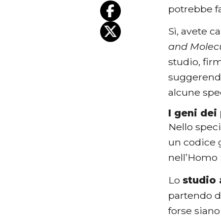
potrebbe f
Sì, avete 
and Molecu
studio, firm
suggerend
alcune spe
I geni dei
Nello speci
un codice 
nell’Homo 
Lo
studio 
partendo d
forse sian