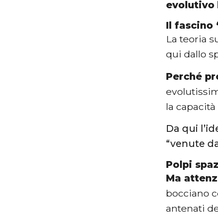
evolutivo
Il fascino
La teoria 
qui dallo s
Perché pro
evolutissi
la capacit
Da qui l’i
“venute da 
Polpi spa
Ma attenz
bocciano co
antenati de