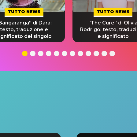
TUTTO NEWS
TUTTO NEWS
Bangaranga” di Dara:
“The Cure” di Olivi
testo, traduzione e
Rodrigo: testo, traduz
ignificato del singolo
e significato