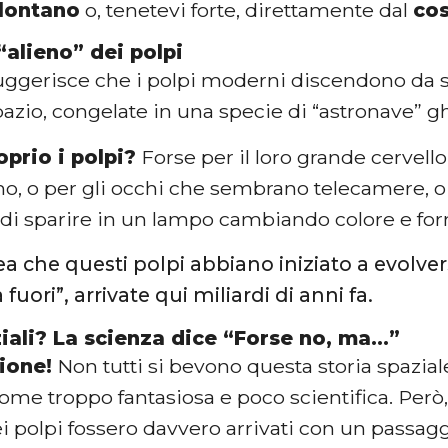
lontano
o, tenetevi forte, direttamente dal
co
 “alieno” dei polpi
suggerisce che i polpi moderni discendono da 
pazio, congelate in una specie di “astronave” 
prio i polpi?
Forse per il loro grande cervell
mo, o per gli occhi che sembrano telecamere, 
à di sparire in un lampo cambiando colore e fo
dea che questi polpi abbiano iniziato a evolve
fuori”, arrivate qui miliardi di anni fa.
ziali? La scienza dice “Forse no, ma…”
ione!
Non tutti si bevono questa storia spaziale
me troppo fantasiosa e poco scientifica. Però,
i polpi fossero davvero arrivati con un passagg