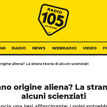
Radio 105
MI
RADIO
NEWS
WEBRADIO
VIDEO
F
rigine aliena? La strana teoria di alcuni scienziati
nno origine aliena? La stran
alcuni scienziati
lancia una tesi affascinante: i polpi potreb