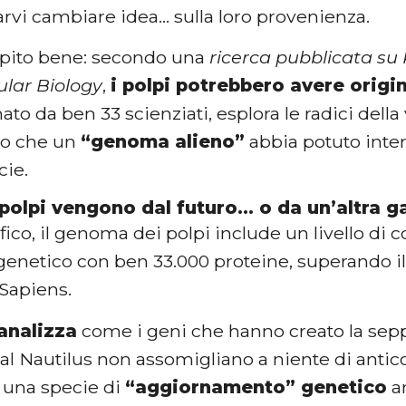
arvi cambiare idea… sulla loro provenienza.
capito bene: secondo una
ricerca pubblicata su
lar Biology
,
i polpi potrebbero avere origin
ato da ben 33 scienziati, esplora le radici della 
o che un
“genoma alieno”
abbia potuto inter
cie.
 polpi vengono dal futuro… o da un’altra g
fico, il genoma dei polpi include un livello di
genetico con ben 33.000 proteine, superando 
Sapiens.
analizza
come i geni che hanno creato la seppi
al Nautilus non assomigliano a niente di antic
o una specie di
“aggiornamento” genetico
ar