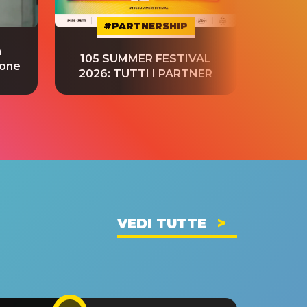
#PARTNERSHIP
a
“S
105 SUMMER FESTIVAL
ione
tradu
2026: TUTTI I PARTNER
VEDI TUTTE