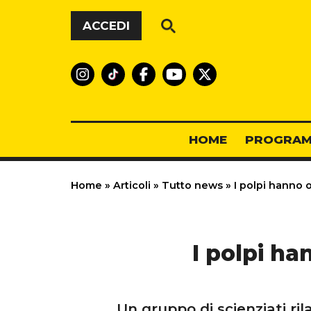
Vai al contenuto
ACCEDI
HOME
PROGRAM
Home
»
Articoli
»
Tutto news
»
I polpi hanno o
I polpi ha
Un gruppo di scienziati ri