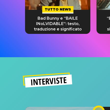
TUTTO NEWS
Bad Bunny e “BAILE
“
INoLVIDABLE”: testo,
traduzione e significato
s
INTERVISTE