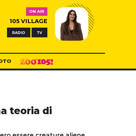
ON AIR
105 VILLAGE
RADIO
TV
OTO
a teoria di
bero essere creature aliene