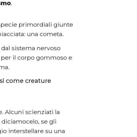
smo
.
specie primordiali giunte
ghiacciata: una cometa.
o dal sistema nervoso
o per il corpo gommoso e
rma.
rsi come creature
. Alcuni scienziati la
 diciamocelo, se gli
io interstellare su una