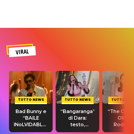
VIRAL
TUTTO NEWS
TUTTO NEWS
TUTTO NE
Bad Bunny e
“Bangaranga”
“The Cure”
“BAILE
di Dara:
Olivia
INoLVIDABLE”:
testo,
Rodrigo
testo,
traduzione e
testo,