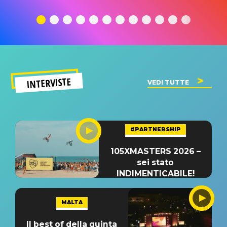
traduzione e
significato
traduzion
significato
del singolo
significa
INTERVISTE
VEDI TUTTE
#PARTNERSHIP
105XMASTERS 2026 –
sei stato
INDIMENTICABILE!
MALTA
Il best of della quinta