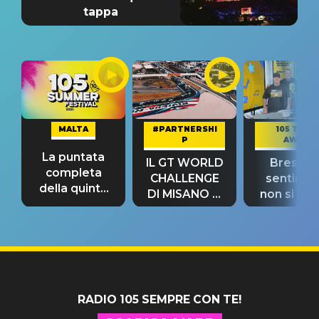
tappa
MALTA
#PARTNERSHI
105 TAKE
P
AWAY
La puntata
IL GT WORLD
Bresh: "I
completa
CHALLENGE
sentime
della quinta
DI MISANO si
non si pr
tappa
riconferma
fino alla n
un GRANDE
prima"
SUCCESSO!
RADIO 105 SEMPRE CON TE!