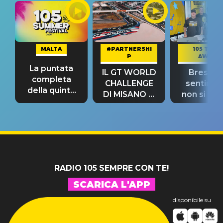
MALTA
#PARTNERSHI
105 TAKE
P
AWAY
La puntata
IL GT WORLD
Bresh: "I
completa
CHALLENGE
sentime
della quinta
DI MISANO si
non si pr
tappa
riconferma
fino alla n
un GRANDE
prima"
SUCCESSO!
RADIO 105 SEMPRE CON TE!
SCARICA L'APP
disponibile su