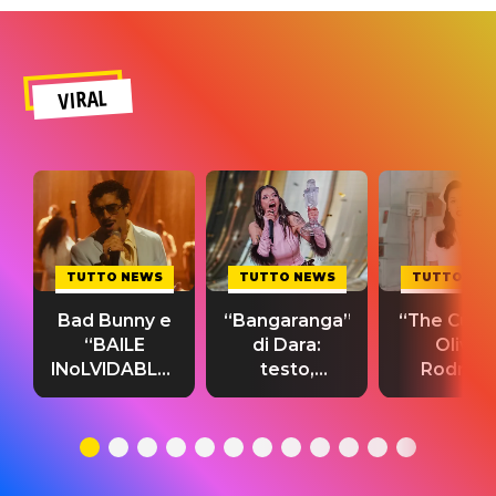
VIRAL
TUTTO NEWS
TUTTO NEWS
TUTTO NE
Bad Bunny e
“Bangaranga”
“The Cure”
“BAILE
di Dara:
Olivia
INoLVIDABLE”:
testo,
Rodrigo
testo,
traduzione e
testo,
traduzione e
significato
traduzion
significato
del singolo
significa