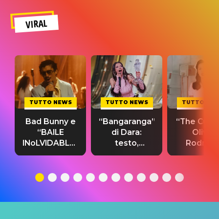
VIRAL
TUTTO NEWS
TUTTO NEWS
TUTTO NE
Bad Bunny e
“Bangaranga”
“The Cure”
“BAILE
di Dara:
Olivia
INoLVIDABLE”:
testo,
Rodrigo
testo,
traduzione e
testo,
traduzione e
significato
traduzion
significato
del singolo
significa