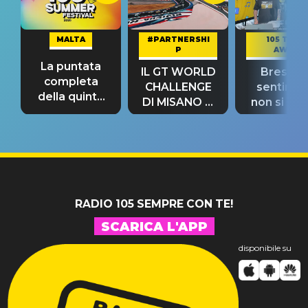
MALTA
#PARTNERSHI
105 TAKE
P
AWAY
La puntata
IL GT WORLD
Bresh: "I
completa
CHALLENGE
sentime
della quinta
DI MISANO si
non si pr
tappa
riconferma
fino alla n
un GRANDE
prima"
SUCCESSO!
RADIO 105 SEMPRE CON TE!
SCARICA L'APP
disponibile su