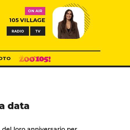
ON AIR
105 VILLAGE
RADIO
TV
OTO
a data
del loro anniversario per