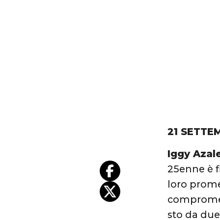
21 SETTE
Iggy Azal
25enne è 
loro prome
compromess
sto da due