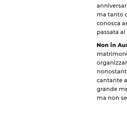
anniversar
ma tanto d
conosca an
passata al
Non in Aus
matrimon
organizzan
nonostante 
cantante a
grande men
ma non sem