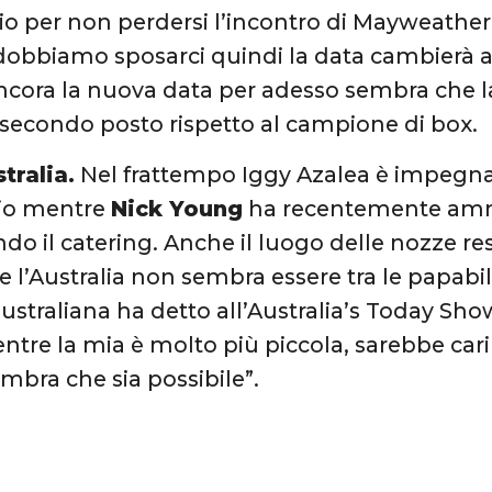
io per non perdersi l’incontro di Mayweather.
obbiamo sposarci quindi la data cambierà a
cora la nuova data per adesso sembra che la
 secondo posto rispetto al campione di box.
tralia.
Nel frattempo Iggy Azalea è impegnat
io mentre
Nick Young
ha recentemente amm
do il catering. Anche il luogo delle nozze re
l’Australia non sembra essere tra le papabili 
ustraliana ha detto all’Australia’s Today Sho
tre la mia è molto più piccola, sarebbe carin
bra che sia possibile”.