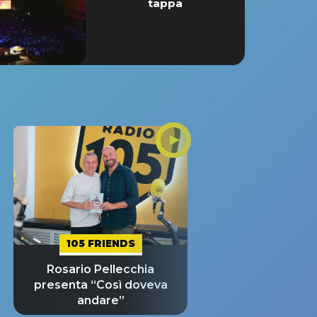
tappa
105 FRIENDS
Rosario Pellecchia
presenta “Così doveva
andare”