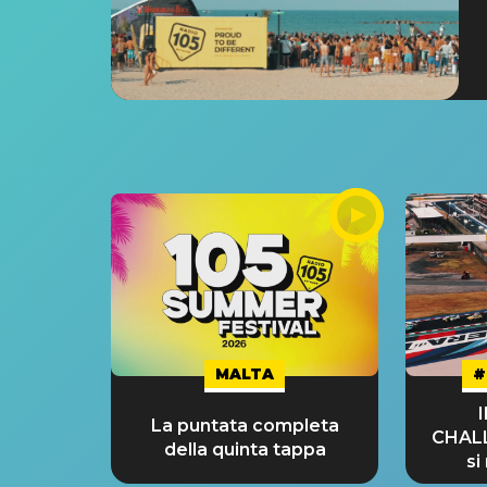
MALTA
#
La puntata completa
CHAL
della quinta tappa
si
GRA