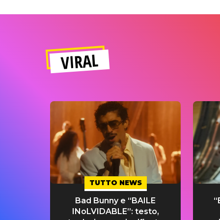
VIRAL
TUTTO NEWS
Bad Bunny e “BAILE
“
INoLVIDABLE”: testo,