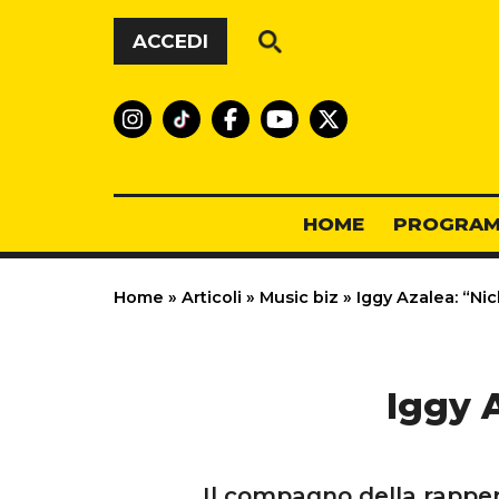
Vai al contenuto
ACCEDI
HOME
PROGRAM
Home
»
Articoli
»
Music biz
»
Iggy Azalea: “Nic
Iggy 
Il compagno della rapper