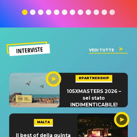
traduzione e
significato
traduzion
significato
del singolo
significa
INTERVISTE
VEDI TUTTE
#PARTNERSHIP
105XMASTERS 2026 –
sei stato
INDIMENTICABILE!
MALTA
Il best of della quinta