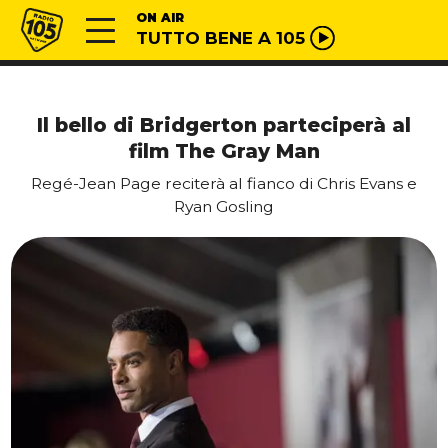
Vai al contenuto
Radio 105
ON AIR
TUTTO BENE A 105
Il bello di Bridgerton parteciperà al
film The Gray Man
Regé-Jean Page reciterà al fianco di Chris Evans e
Ryan Gosling