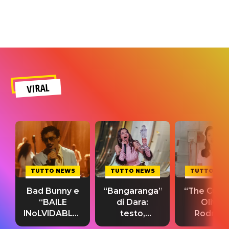
VIRAL
TUTTO NEWS
TUTTO NEWS
TUTTO NE
Bad Bunny e
“Bangaranga”
“The Cure”
“BAILE
di Dara:
Olivia
INoLVIDABLE”:
testo,
Rodrigo
testo,
traduzione e
testo,