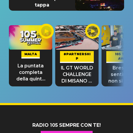
tappa
MALTA
#PARTNERSHI
105 TAKE
P
AWAY
La puntata
IL GT WORLD
Bresh: "I
completa
CHALLENGE
sentime
della quinta
DI MISANO si
non si pr
tappa
riconferma
fino alla n
un GRANDE
prima"
SUCCESSO!
RADIO 105 SEMPRE CON TE!