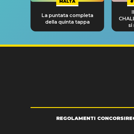
MALTA
#
La puntata completa
CHAL
della quinta tappa
si
GRA
REGOLAMENTI CONCORSI
RE