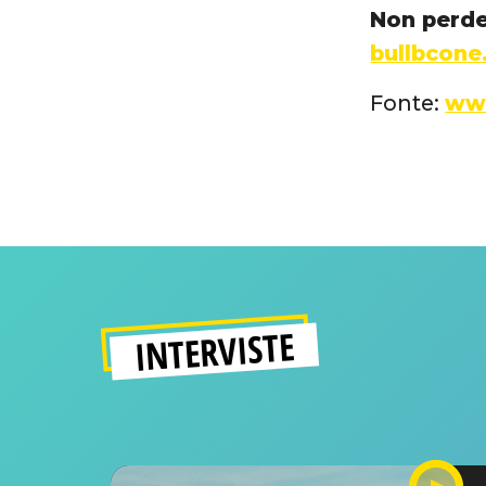
Non perder
bullbcon
Fonte:
www
INTERVISTE