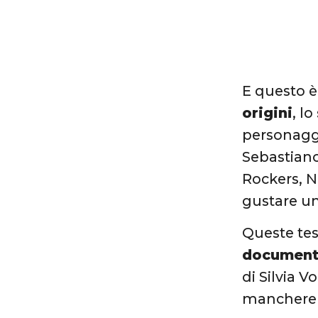
E questo è 
origini
, lo
personagg
Sebastian
Rockers, N
gustare un
Queste tes
document
di Silvia 
mancherem