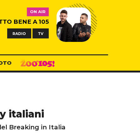
ON AIR
TTO BENE A 105
RADIO
TV
OTO
y italiani
el Breaking in Italia