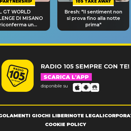
PARTNERSHIP
105 TAKE AWAY
IL GT WORLD
Bresh: "Il sentiment non
LENGE DI MISANO
si prova fino alla notte
 riconferma un
prima"
NDE SUCCESSO!
RADIO 105 SEMPRE CON TE!
SCARICA L'APP
disponibile su
GOLAMENTI GIOCHI LIBERI
NOTE LEGALI
CORPORA
COOKIE POLICY