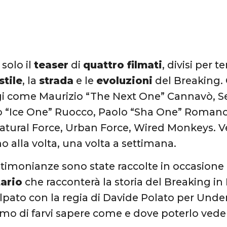
solo il
teaser
di
quattro filmati
, divisi per 
stile
, la
strada
e le
evoluzioni
del Breaking.
i come Maurizio “The Next One” Cannavò, Se
o “Ice One” Ruocco, Paolo “Sha One” Romano
atural Force, Urban Force, Wired Monkeys. Ve
o alla volta, una volta a settimana.
timonianze sono state raccolte in occasione 
ario
che racconterà la storia del Breaking in It
Volpato con la regia di Davide Polato per Unde
o di farvi sapere come e dove poterlo vede