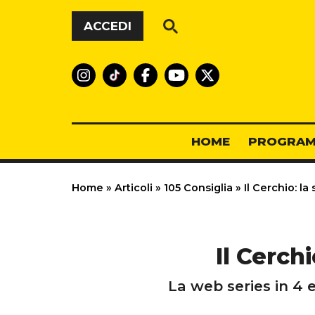
Vai al contenuto
ACCEDI
HOME
PROGRAM
Home
»
Articoli
»
105 Consiglia
»
Il Cerchio: la 
Il Cerchi
La web series in 4 e