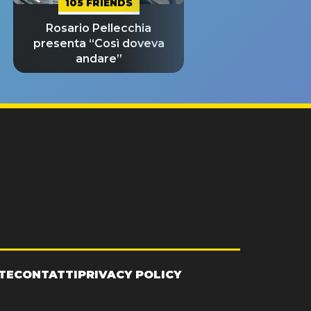
105 FRIENDS
Rosario Pellecchia
presenta “Così doveva
andare”
TE
CONTATTI
PRIVACY POLICY