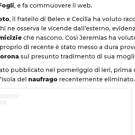
Fogli
, e fa commuovere il web.
oto
, il fratello di Belen e Cecilia ha voluto rac
hi ne osserva le vicende dall’esterno, eviden
micizie
che nascono. Così Jeremias ha volut
 proprio di recente è stato messo a dura prova
Corona
sul presunto tradimento di sua moglie
ato pubblicato nel pomeriggio di ieri, prima 
’Isola del
naufrago
recentemente eliminato