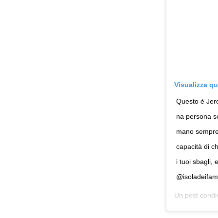
Visualizza q
Questo è Jer
na persona so
mano sempre a
capacità di c
i tuoi sbagli
@isoladeifam
Un post condi