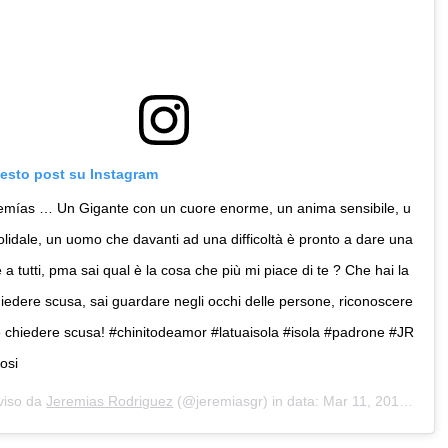
uesto post su Instagram
emías … Un Gigante con un cuore enorme, un anima sensibile, u
lidale, un uomo che davanti ad una difficoltà è pronto a dare una
 tutti, pma sai qual è la cosa che più mi piace di te ? Che hai la
hiedere scusa, sai guardare negli occhi delle persone, riconoscere
, e chiedere scusa! #chinitodeamor #latuaisola #isola #padrone #JR
osi
viso da
Jeremias Rodriguez
(@jeremiasgr) in data:
Mar 11, 2019 at 7:12 PDT