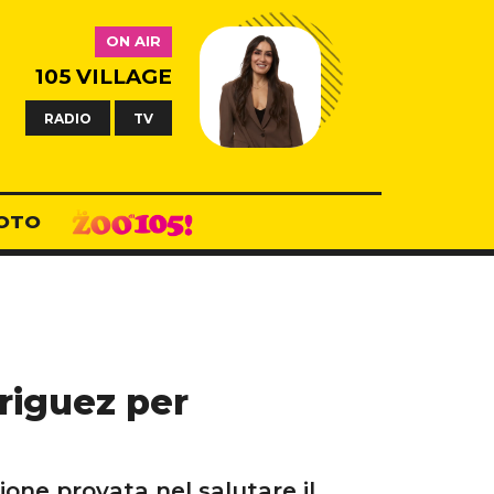
ON AIR
105 VILLAGE
RADIO
TV
OTO
riguez per
ione provata nel salutare il