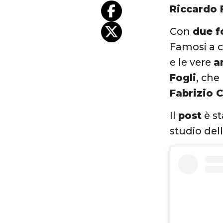
Riccardo 
Con
due f
Famosi a c
e le vere
a
Fogli
, che
Fabrizio 
Il
post
è st
studio dell