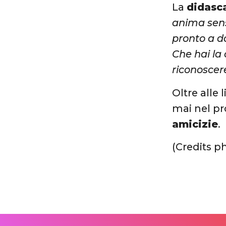
La
didasca
anima sens
pronto a d
Che hai la 
riconoscere
Oltre alle 
mai nel pr
amicizie
.
(Credits p