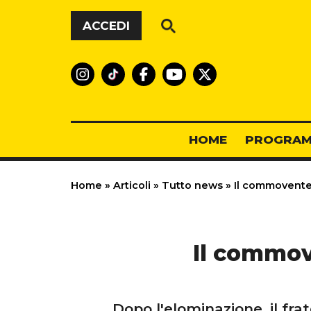
Vai al contenuto
ACCEDI
HOME
PROGRAM
Home
»
Articoli
»
Tutto news
»
Il commovente 
Il commov
Dopo l'elominazione, il fra