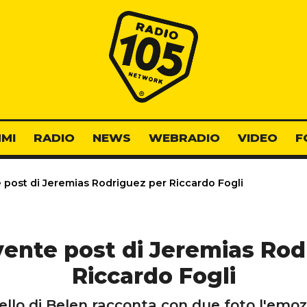
Radio 105
MI
RADIO
NEWS
WEBRADIO
VIDEO
F
post di Jeremias Rodriguez per Riccardo Fogli
ente post di Jeremias Rod
Riccardo Fogli
tello di Belen racconta con due foto l'emoz