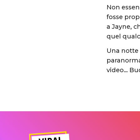
Non essend
fosse propr
a Jayne, c
quel qualc
Una notte 
paranormal
video… Buo