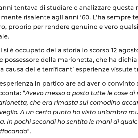
 anni tentava di studiare e analizzare questa
mente risalente agli anni ’60. L’ha sempre t
tro, proprio per rendere genuino e vero qual
le.
il si è occupato della storia lo scorso 12 agosto
 possessore della marionetta, che ha dichiara
a causa delle terrificanti esperienze vissute t
’esperienza in particolare ad averlo convinto 
conta: “
Avevo messo a posto tutte le cose di
rionetta, che era rimasta sul comodino accant
veglio. A un certo punto ho visto un’ombra muo
a. In pochi secondi ho sentito le mani di qualc
offocando
“.