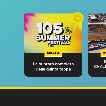
MALTA
#
La puntata completa
CHAL
della quinta tappa
si
GRA