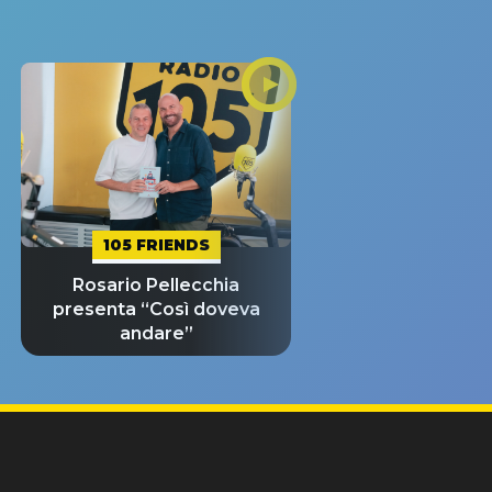
105 FRIENDS
Rosario Pellecchia
presenta “Così doveva
andare”