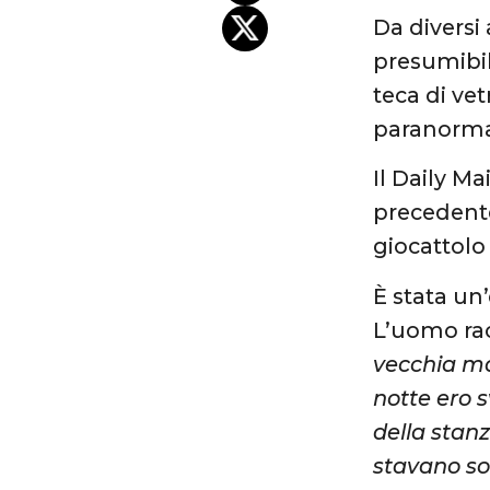
Da diversi
presumibil
teca di ve
paranorma
Il Daily Ma
precedente
giocattolo 
È stata un
L’uomo rac
vecchia ma
notte ero s
della stanz
stavano s