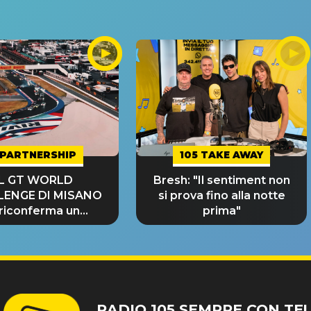
PARTNERSHIP
105 TAKE AWAY
IL GT WORLD
Bresh: "Il sentiment non
LENGE DI MISANO
si prova fino alla notte
 riconferma un
prima"
NDE SUCCESSO!
RADIO 105 SEMPRE CON TE!