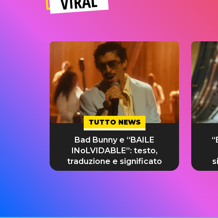
VIRAL
TUTTO NEWS
Bad Bunny e “BAILE
“
INoLVIDABLE”: testo,
traduzione e significato
s