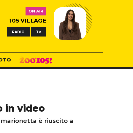
ON AIR
105 VILLAGE
RADIO
TV
OTO
o in video
 marionetta è riuscito a