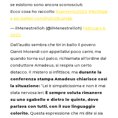
se esistono sono ancora sconosciuti.
Ecco cosa ho raccolto
#sanremo2022
#ferilligat
e
pic.twitter.com/XyD29LgHab
— ilMenestrelloh (@ilMenestrelloh)
February 6,
2022
Dall’audio sembra che tiri in ballo il povero
Gianni Morandi con appellativi poco carini, ma
quando torna sul palco, richiamata all’ordine dal
conduttore Amadeus, si respira un certo
distacco. Il mistero si infittisce, ma
durante la
conferenza stampa Amadeus chiarisce così
la situazione:
“Lei è simpaticissima e non è mai
stata nervosa ieri.
È sempre voluta rimanere
su uno sgabello e dietro le quinte, dove
parlava con tutti, con il suo linguaggio
colorito.
Questa espressione che mi dite si sia