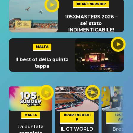
#PARTNERSHIP
105XMASTERS 2026 –
sei stato
INDIMENTICABILE!
MALTA
Il best of della quinta
tappa
MALTA
#PARTNERSHI
105 TAKE
P
AWAY
La puntata
IL GT WORLD
Bresh: "I