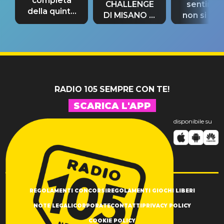
completa
CHALLENGE
sentime
della quinta
DI MISANO si
non si pr
tappa
riconferma
fino alla n
un GRANDE
prima"
SUCCESSO!
RADIO 105 SEMPRE CON TE!
SCARICA L'APP
disponibile su
REGOLAMENTI CONCORSI
REGOLAMENTI GIOCHI LIBERI
NOTE LEGALI
CORPORATE
CONTATTI
PRIVACY POLICY
COOKIE POLICY