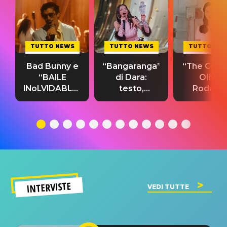
TUTTO NEWS
TUTTO NEWS
TUTTO NE
Bad Bunny e
“Bangaranga”
“The Cure”
“BAILE
di Dara:
Olivia
INoLVIDABLE”:
testo,
Rodrigo
testo,
traduzione e
testo,
traduzione e
significato
traduzion
significato
del singolo
significa
INTERVISTE
VEDI TUTTE