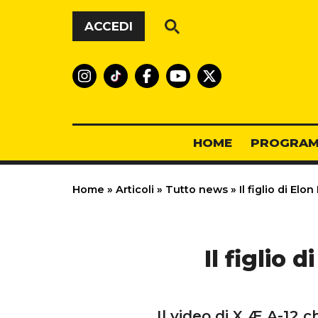
Vai al contenuto
ACCEDI
HOME
PROGRAM
Home
»
Articoli
»
Tutto news
»
Il figlio di El
Il figlio 
Il video di X Æ A-12 c