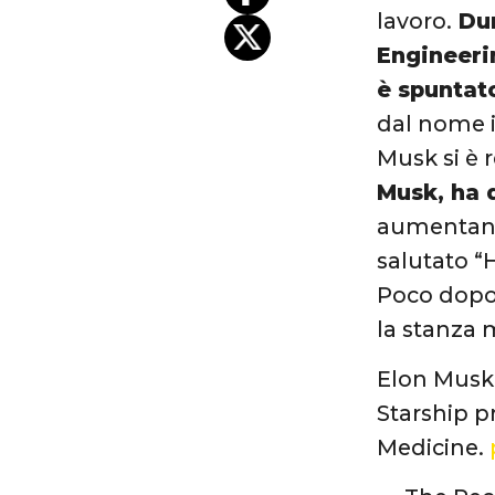
lavoro.
Dur
Engineeri
è spuntato
dal nome i
Musk si è
Musk, ha d
aumentando
salutato “H
Poco dopo 
la stanza 
Elon Musk
Starship p
Medicine.