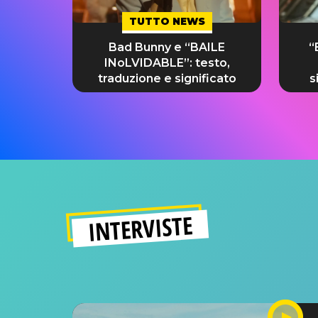
TUTTO NEWS
Bad Bunny e “BAILE
“
INoLVIDABLE”: testo,
traduzione e significato
s
INTERVISTE