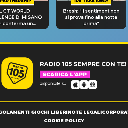
PARTNERSHIP
105 TAKE AWAY
IL GT WORLD
Bresh: "Il sentiment non
LENGE DI MISANO
si prova fino alla notte
 riconferma un
prima"
NDE SUCCESSO!
RADIO 105 SEMPRE CON TE!
SCARICA L'APP
disponibile su
GOLAMENTI GIOCHI LIBERI
NOTE LEGALI
CORPORA
COOKIE POLICY