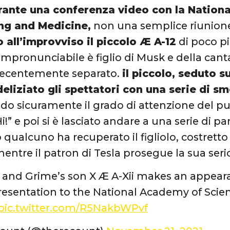
ante una conferenza video con la Nation
ng and Medicine,
non una semplice riunione
 all’improvviso il piccolo Æ A-12
di poco pi
mpronunciabile è figlio di Musk e della cant
 recentemente separato.
il piccolo, seduto 
eliziato gli spettatori con una serie di sm
 sicuramente il grado di attenzione del pu
i!” e poi si è lasciato andare a una serie di p
qualcuno ha recuperato il figliolo, costret
mentre il patron di Tesla prosegue la sua ser
 and Grime’s son X Æ A-Xii makes an appear
resentation to the National Academy of Scie
pic.twitter.com/R5NakbWPvf