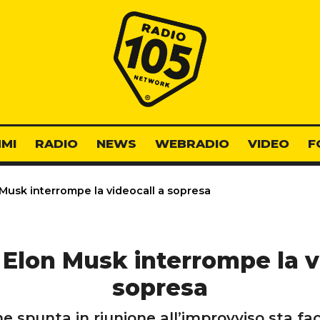
Radio 105
MI
RADIO
NEWS
WEBRADIO
VIDEO
F
on Musk interrompe la videocall a sopresa
di Elon Musk interrompe la v
sopresa
he spunta in riunione all’improvviso sta fa