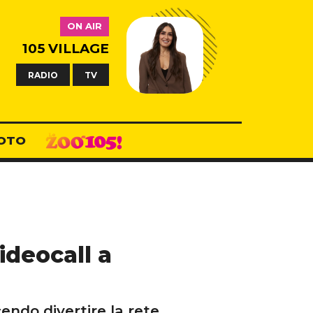
ON AIR
105 VILLAGE
RADIO
TV
OTO
ideocall a
cendo divertire la rete