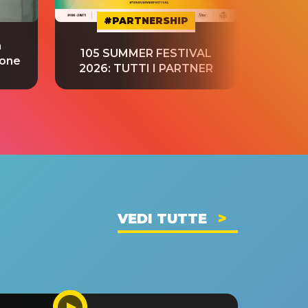
#PARTNERSHIP
a
“S
105 SUMMER FESTIVAL
ione
tradu
2026: TUTTI I PARTNER
VEDI TUTTE