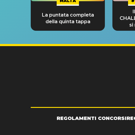
MALTA
#
La puntata completa
CHAL
della quinta tappa
si
GRA
REGOLAMENTI CONCORSI
RE