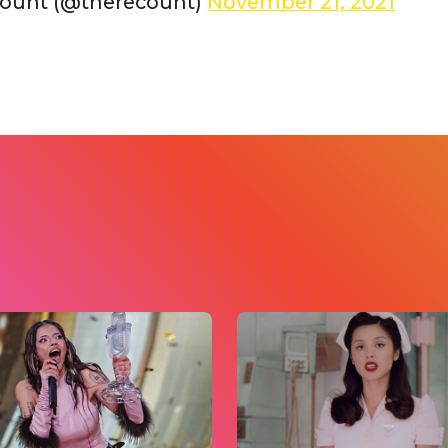
ount (@therecount)
November 21, 2021