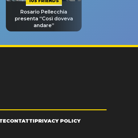
105 FRIENDS
Rosario Pellecchia
presenta “Così doveva
andare”
TE
CONTATTI
PRIVACY POLICY