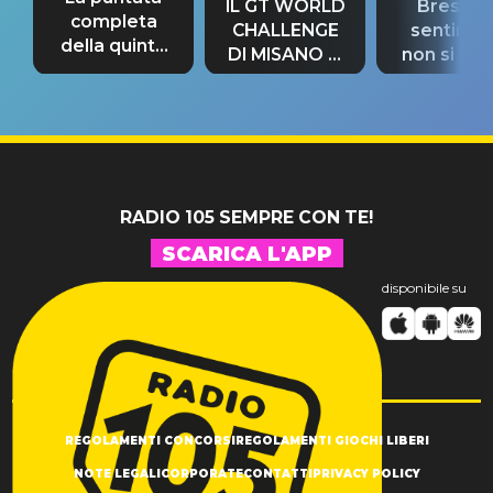
IL GT WORLD
Bresh: "I
completa
CHALLENGE
sentime
della quinta
DI MISANO si
non si pr
tappa
riconferma
fino alla n
un GRANDE
prima"
SUCCESSO!
RADIO 105 SEMPRE CON TE!
SCARICA L'APP
disponibile su
REGOLAMENTI CONCORSI
REGOLAMENTI GIOCHI LIBERI
NOTE LEGALI
CORPORATE
CONTATTI
PRIVACY POLICY