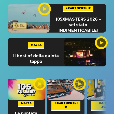
#PARTNERSHIP
105XMASTERS 2026 –
sei stato
INDIMENTICABILE!
MALTA
Il best of della quinta
tappa
MALTA
#PARTNERSHI
105 TAKE
P
AWAY
La puntata