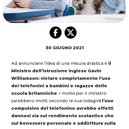
30 GIUGNO 2021
Ad annunciare l’idea di una misura drastica è
il
Ministro dell’istruzione inglese Gavin
Williamson: vietare completamente l’uso
dei telefonini a bambini e ragazze delle
scuola britanniche
. I motivi per il ministro
sarebbero molti; secondo le sue indagin
i l’uso
compulsivo del telefonino avrebbe effetti
dannosi sia sul rendimento scolastico che
sul benessere personale e addirittura sulla