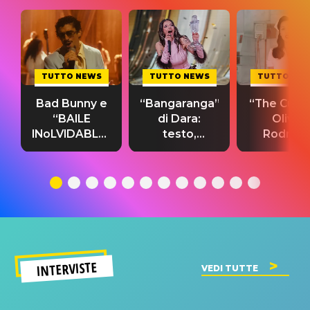
TUTTO NEWS
TUTTO NEWS
TUTTO NE
Bad Bunny e
“Bangaranga”
“The Cure”
“BAILE
di Dara:
Olivia
INoLVIDABLE”:
testo,
Rodrigo
testo,
traduzione e
testo,
traduzione e
significato
traduzion
significato
del singolo
significa
INTERVISTE
VEDI TUTTE