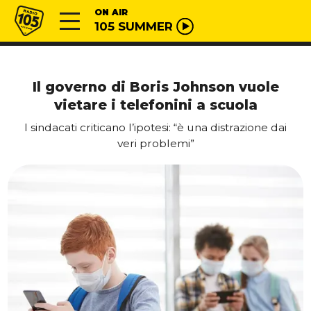
Vai al contenuto
Radio 105
ON AIR
105 SUMMER
Il governo di Boris Johnson vuole
vietare i telefonini a scuola
I sindacati criticano l’ipotesi: “è una distrazione dai
veri problemi”