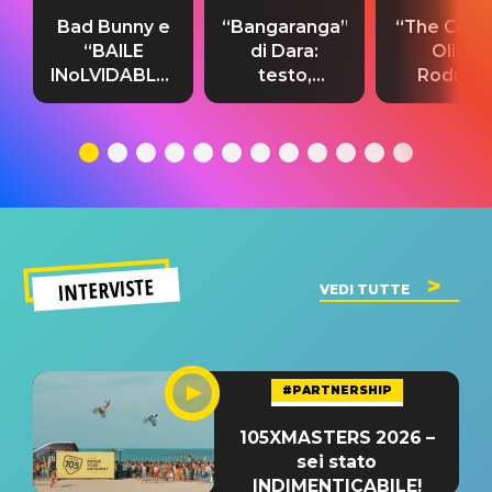
Bad Bunny e
“Bangaranga”
“The Cure”
“BAILE
di Dara:
Olivia
INoLVIDABLE”:
testo,
Rodrigo
testo,
traduzione e
testo,
traduzione e
significato
traduzion
significato
del singolo
significa
INTERVISTE
VEDI TUTTE
#PARTNERSHIP
105XMASTERS 2026 –
sei stato
INDIMENTICABILE!