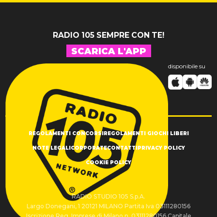
RADIO 105 SEMPRE CON TE!
SCARICA L'APP
disponibile su
REGOLAMENTI CONCORSI
REGOLAMENTI GIOCHI LIBERI
NOTE LEGALI
CORPORATE
CONTATTI
PRIVACY POLICY
COOKIE POLICY
RADIO STUDIO 105 S.p.A.
Largo Donegani, 1 20121 MILANO Partita Iva 03111280156
Iscrizione Reg. Imprese di Milano n. 03111280156 Capitale