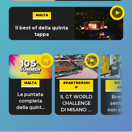
MALTA
Il best of della quinta
tappa
MALTA
#PARTNERSHI
105 TAKE
P
AWAY
La puntata
IL GT WORLD
Bresh: "I
completa
CHALLENGE
sentime
della quinta
DI MISANO si
non si pr
tappa
riconferma
fino alla n
un GRANDE
prima"
SUCCESSO!