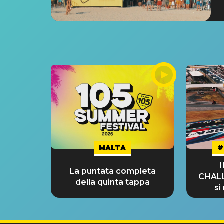
MALTA
#
La puntata completa
CHAL
della quinta tappa
si
GRA