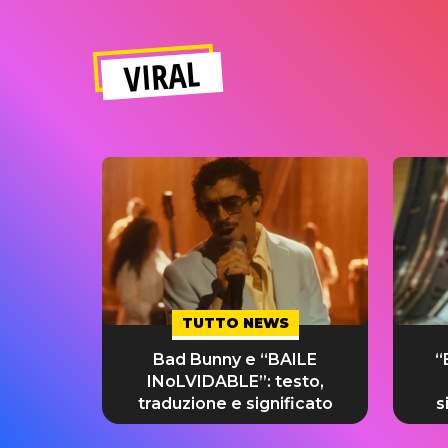
VIRAL
TUTTO NEWS
Bad Bunny e “BAILE
“
INoLVIDABLE”: testo,
traduzione e significato
s