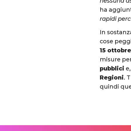
nessuna as
ha aggiun
rapidi per
In sostanz
cose peggi
15 ottobr
misure per
pubblici
e,
Regioni
. 
quindi quel