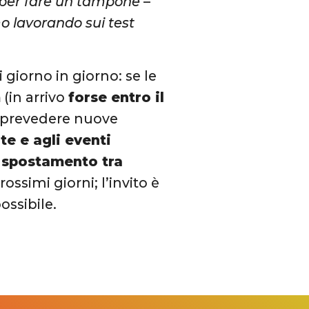
e per fare un tampone
–
mo lavorando sui test
 giorno in giorno: se le
m
(in arrivo
forse entro il
 prevedere nuove
te e agli eventi
i spostamento tra
ssimi giorni; l’invito è
ossibile.