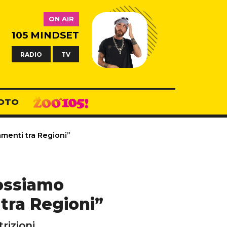
ON AIR
105 MINDSET
RADIO
TV
OTO
amenti tra Regioni”
possiamo
 tra Regioni”
rizioni.