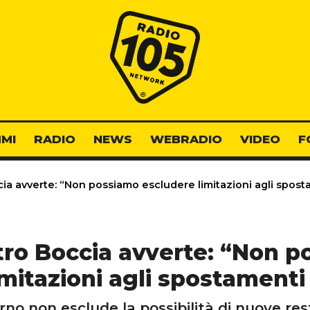
Radio 105
MI
RADIO
NEWS
WEBRADIO
VIDEO
F
cia avverte: “Non possiamo escludere limitazioni agli spost
stro Boccia avverte: “Non 
mitazioni agli spostamenti
rno non esclude la possibilità di nuove rest