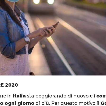
E 2020
one in
Italia
sta peggiorando di nuovo e i
con
o ogni giorno
di più. Per questo motivo il
G