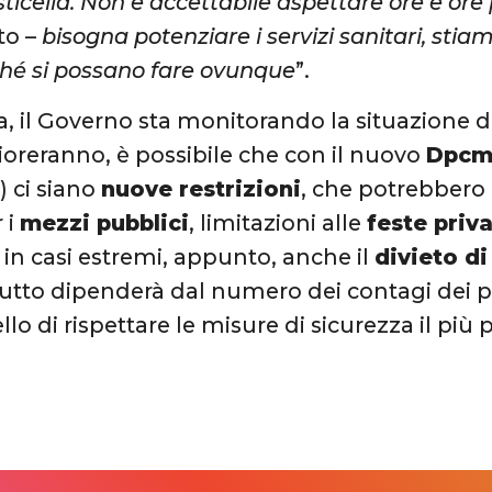
ticella. Non è accettabile aspettare ore e or
to –
bisogna potenziare i servizi sanitari, stia
ché si possano fare ovunque
”.
a, il Governo sta monitorando la situazione di
oreranno, è possibile che con il nuovo
Dpc
e
) ci siano
nuove restrizioni
, che potrebbero
 i
mezzi pubblici
, limitazioni alle
feste priva
 in casi estremi, appunto, anche il
divieto d
Tutto dipenderà dal numero dei contagi dei pro
lo di rispettare le misure di sicurezza il più p