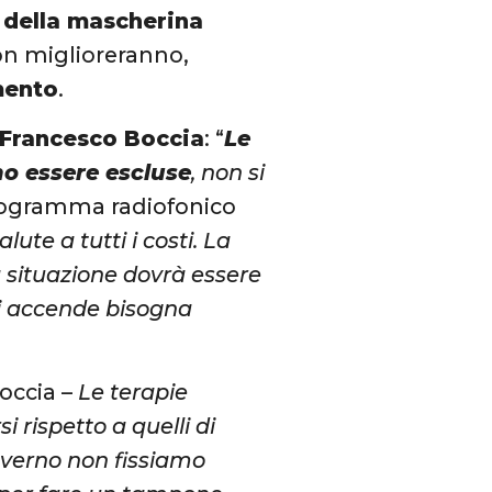
o della mascherina
non miglioreranno,
mento
.
Francesco Boccia
: “
Le
no essere escluse
, non si
rogramma radiofonico
ute a tutti i costi. La
a situazione dovrà essere
si accende bisogna
occia –
Le terapie
 rispetto a quelli di
governo non fissiamo