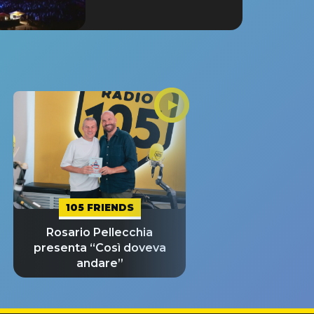
105 FRIENDS
Rosario Pellecchia
presenta “Così doveva
andare”