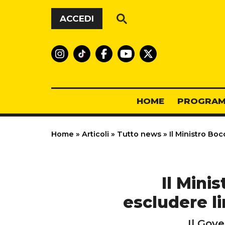
Vai al contenuto
ACCEDI
HOME
PROGRAM
Home
»
Articoli
»
Tutto news
»
Il Ministro Boc
Il Mini
escludere li
Il Gove