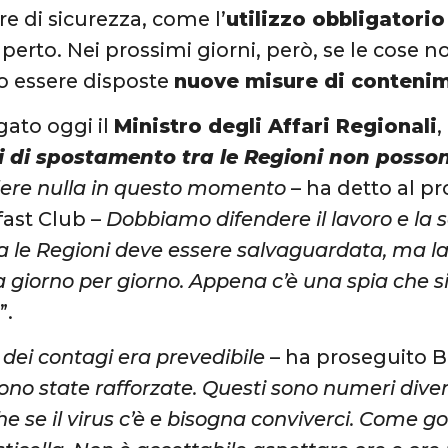
re di sicurezza, come l’
utilizzo obbligatori
aperto. Nei prossimi giorni, però, se le cose 
o essere disposte
nuove misure di conteni
gato oggi il
Ministro degli Affari Regionali
,
ni di spostamento tra le Regioni non posso
ere nulla in questo momento
– ha detto al p
ast Club –
Dobbiamo difendere il lavoro e la sal
ra le Regioni deve essere salvaguardata, ma l
 giorno per giorno. Appena c’è una spia che 
e
”.
a dei contagi era prevedibile
– ha proseguito B
ono state rafforzate. Questi sono numeri diversi
he se il virus c’è e bisogna conviverci. Come 