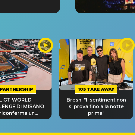
PARTNERSHIP
105 TAKE AWAY
IL GT WORLD
Bresh: "Il sentiment non
LENGE DI MISANO
si prova fino alla notte
 riconferma un
prima"
NDE SUCCESSO!