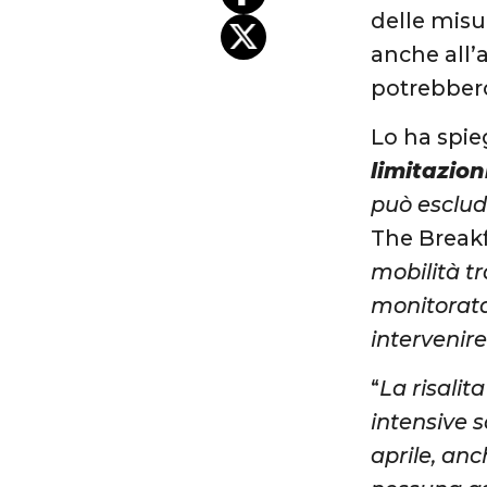
delle misu
anche all’
potrebber
Lo ha spie
limitazio
può esclud
The Breakf
mobilità t
monitorata
intervenir
“
La risalit
intensive s
aprile, anc