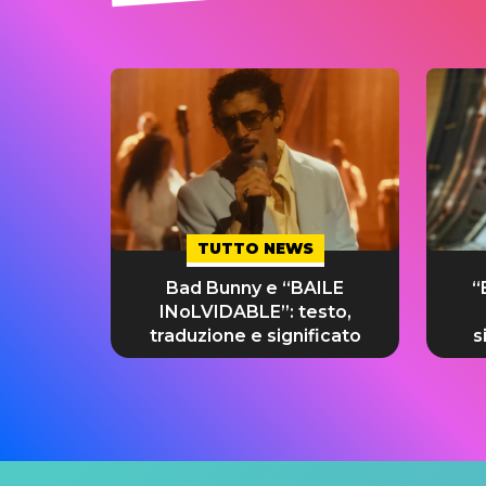
TUTTO NEWS
Bad Bunny e “BAILE
“
INoLVIDABLE”: testo,
traduzione e significato
s