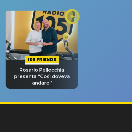
105 FRIENDS
Rosario Pellecchia
presenta “Così doveva
andare”