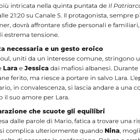
iù intricata nella quinta puntata de
Il Patriarc
le 21:20 su Canale 5. Il protagonista, sempre p
mer, dovrà affrontare sfide personali e familiari, 
 estrema tensione.
za necessaria e un gesto eroico
ul, uniti da un interesse comune, stringono 
re
Lara
e
Jessica
dai mafiosi albanesi. Durante 
ne ferito, ma riesce a portare in salvo Lara. L’e
rio, in convalescenza, si lascia andare a una c
 il suo amore per Lara.
razione che scuote gli equilibri
esa dalle parole di Mario, fatica a trovare una ris
 si complica ulteriormente quando
Nina
, mogli