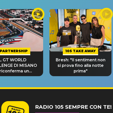
PARTNERSHIP
105 TAKE AWAY
IL GT WORLD
Bresh: "Il sentiment non
LENGE DI MISANO
si prova fino alla notte
 riconferma un
prima"
NDE SUCCESSO!
RADIO 105 SEMPRE CON TE!