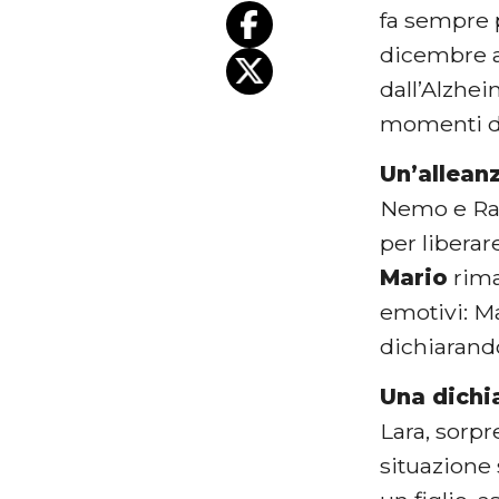
fa sempre p
dicembre al
dall’Alzhei
momenti di
Un’allean
Nemo e Rao
per libera
Mario
rima
emotivi: Ma
dichiarando
Una dichia
Lara, sorpr
situazione