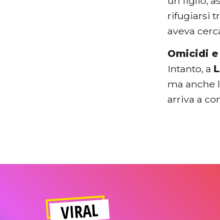
un figlio, 
rifugiarsi t
aveva cerc
Omicidi e 
Intanto, a
L
ma anche l
arriva a co
VIRAL