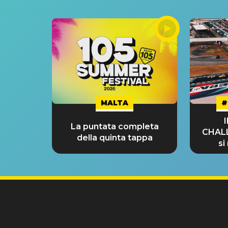
MALTA
#
La puntata completa
CHAL
della quinta tappa
si
GRA