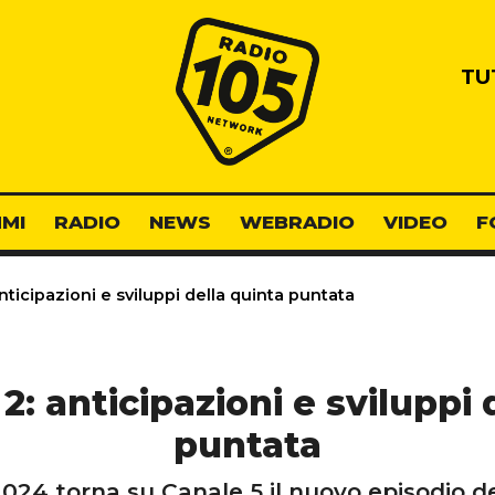
Radio 105
TU
MI
RADIO
NEWS
WEBRADIO
VIDEO
F
anticipazioni e sviluppi della quinta puntata
 2: anticipazioni e sviluppi
puntata
24 torna su Canale 5 il nuovo episodio de