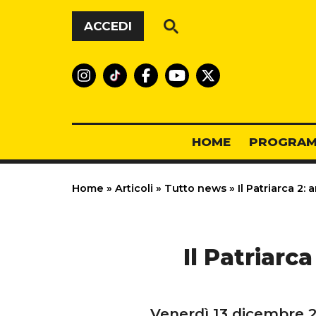
Vai al contenuto
ACCEDI
HOME
PROGRAM
Home
»
Articoli
»
Tutto news
»
Il Patriarca 2: 
Il Patriarca
Venerdì 13 dicembre 20