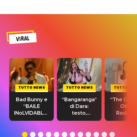
VIRAL
TUTTO NEWS
TUTTO NEWS
TUTTO NE
Bad Bunny e
“Bangaranga”
“The Cure”
“BAILE
di Dara:
Olivia
INoLVIDABLE”:
testo,
Rodrigo
testo,
traduzione e
testo,
traduzione e
significato
traduzion
significato
del singolo
significa