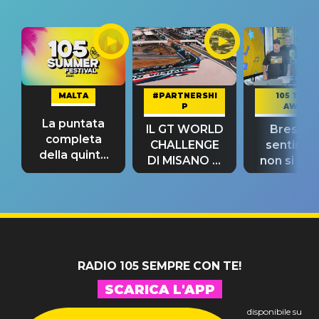
MALTA
#PARTNERSHI
105 TAKE
P
AWAY
La puntata
IL GT WORLD
Bresh: "I
completa
CHALLENGE
sentime
della quinta
DI MISANO si
non si pr
tappa
riconferma
fino alla n
un GRANDE
prima"
SUCCESSO!
RADIO 105 SEMPRE CON TE!
SCARICA L'APP
disponibile su