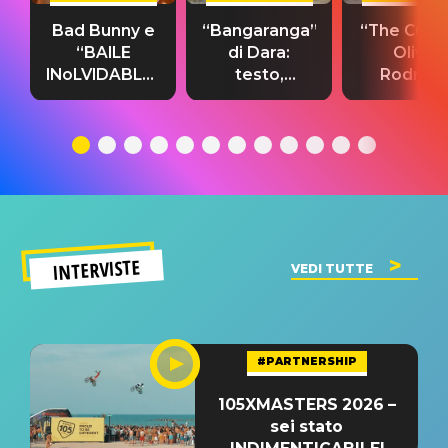
Bad Bunny e
“Bangaranga”
“The Cure”
“BAILE
di Dara:
Olivia
INoLVIDABLE”:
testo,
Rodrigo
testo,
traduzione e
testo,
traduzione e
significato
traduzion
significato
del singolo
significa
INTERVISTE
VEDI TUTTE
#PARTNERSHIP
105XMASTERS 2026 –
sei stato