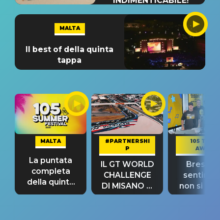
INDIMENTICABILE!
MALTA
Il best of della quinta
tappa
MALTA
#PARTNERSHI
105 TAKE
P
AWAY
La puntata
IL GT WORLD
Bresh: "I
completa
CHALLENGE
sentime
della quinta
DI MISANO si
non si pr
tappa
riconferma
fino alla n
un GRANDE
prima"
SUCCESSO!