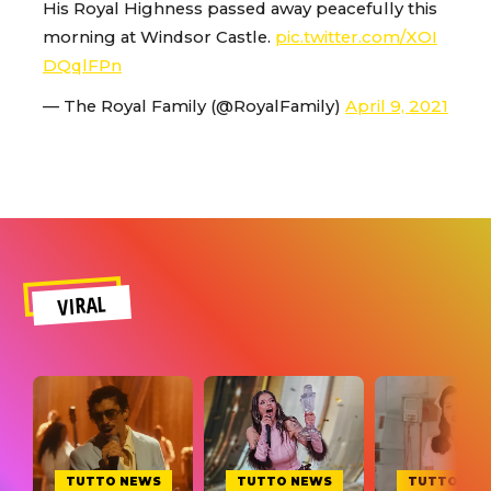
His Royal Highness passed away peacefully this
morning at Windsor Castle.
pic.twitter.com/XOI
DQqlFPn
— The Royal Family (@RoyalFamily)
April 9, 2021
VIRAL
TUTTO NEWS
TUTTO NEWS
TUTTO NE