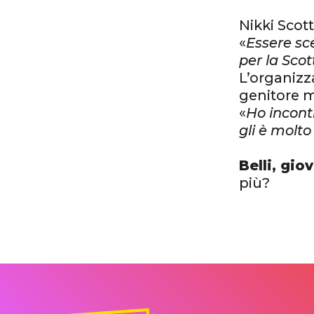
Nikki Scott
«
Essere sc
per la Scot
L’organiz
genitore m
«
Ho incont
gli è molto
Belli, gio
più?