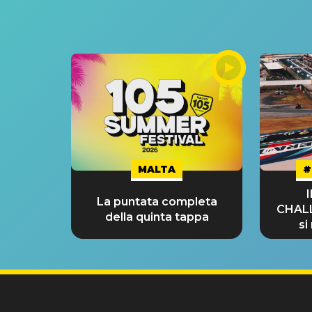
MALTA
#
La puntata completa
CHAL
della quinta tappa
si
GRA