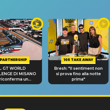
PARTNERSHIP
105 TAKE AWAY
IL GT WORLD
Bresh: "Il sentiment non
LENGE DI MISANO
si prova fino alla notte
 riconferma un
prima"
NDE SUCCESSO!