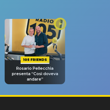
105 FRIENDS
Rosario Pellecchia
presenta “Così doveva
andare”