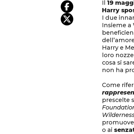
Il
19 magg
Harry spo
I due inna
Insieme a 
beneficien
dell’amore
Harry e 
loro nozze.
cosa si sa
non ha pr
Come rifer
rappresen
prescelte 
Foundatio
Wildernes
promuovere 
o ai
senza