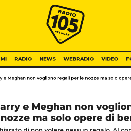
Radio 105
MI
RADIO
NEWS
WEBRADIO
VIDEO
F
rry e Meghan non vogliono regali per le nozze ma solo oper
 Harry e Meghan non voglion
 nozze ma solo opere di b
iarato di non volere nessun regalo. Al co