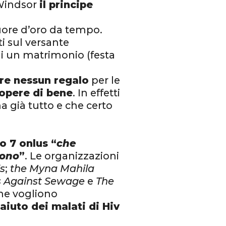
 Windsor
il principe
uore d’oro da tempo.
 sul versante
di un matrimonio (festa
ere nessun regalo
per le
opere di bene
. In effetti
a già tutto e che certo
o 7 onlus “
che
gono
”
. Le organizzazioni
is
;
the Myna Mahila
s Against Sewage
e
The
che vogliono
’
aiuto dei malati di Hiv