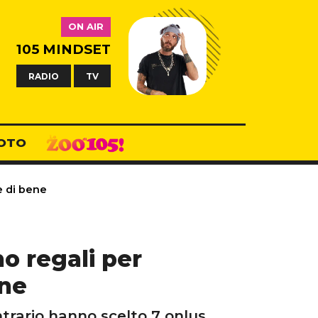
ON AIR
105 MINDSET
RADIO
TV
OTO
e di bene
o regali per
ene
ntrario hanno scelto 7 onlus