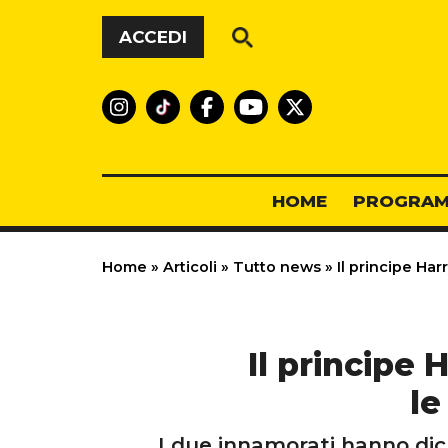
Vai al contenuto
ACCEDI
HOME
PROGRAM
Home
»
Articoli
»
Tutto news
»
Il principe Ha
Il principe
le
I due innamorati hanno dich