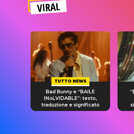
VIRAL
TUTTO NEWS
Bad Bunny e “BAILE
“
INoLVIDABLE”: testo,
traduzione e significato
s