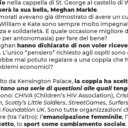
io
nella cappella di St. George al castello di
serà la sua bella, Meghan Markle
.
morati avevano già dimostrato di avere un c
William e Kate sono sempre molto impegnati
za e solidarietà. E quale occasione migliore 
 per antonomasia) per fare del bene?
Meghan
hanno dichiarato di non voler ricev
 L’unico “pensiero” richiesto agli ospiti sono
rebbe mai potuto regalare a una coppia che h
oblemi economici?
ito da Kensington Palace,
la coppia ha scelt
tano una serie di questioni alle quali ten
sono:
CHIVA
(Children’s HIV Association),
Cris
n
,
Scotty’s Little Soldiers
,
StreetGames
,
Surfer
s Foundation UK
. Sono tutte organizzazioni 
(tra l’altro): l’
emancipazione femminile
, l
tetto
, lo
sport come cambiamento sociale
.