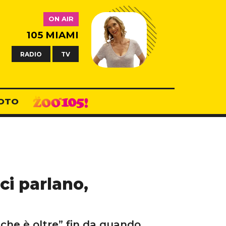
ON AIR
105 MIAMI
RADIO
TV
OTO
ci parlano,
 che è oltre” fin da quando