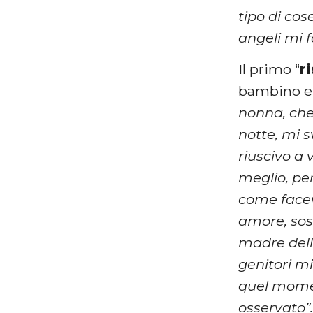
tipo di co
angeli mi 
Il primo “
r
bambino e s
nonna, che
notte, mi 
riuscivo a
meglio, per
come facev
amore, sos
madre della
genitori m
quel momen
osservato”