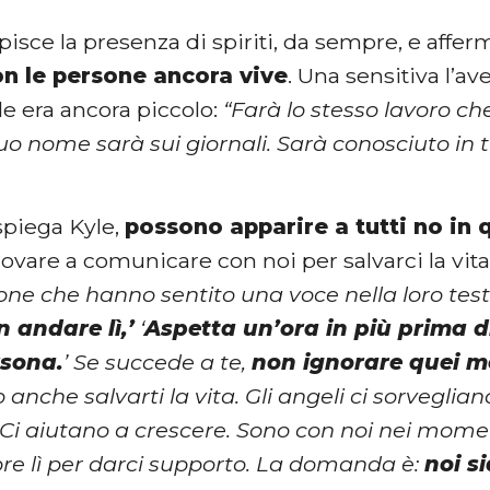
isce la presenza di spiriti, da sempre, e afferm
on le persone ancora vive
. Una sensitiva l’a
e era ancora piccolo:
“Farà lo stesso lavoro ch
 suo nome sarà sui giornali. Sarà conosciuto in 
 spiega Kyle,
possono apparire a tutti no in 
ovare a comunicare con noi per salvarci la vita
ne che hanno sentito una voce nella loro testa
n andare lì,’
‘
Aspetta un’ora in più prima d
rsona.
’ Se succede a te,
non ignorare quei m
 anche salvarti la vita. Gli angeli ci sorvegli
i aiutano a crescere. Sono con noi nei momenti
e lì per darci supporto. La domanda è:
noi s