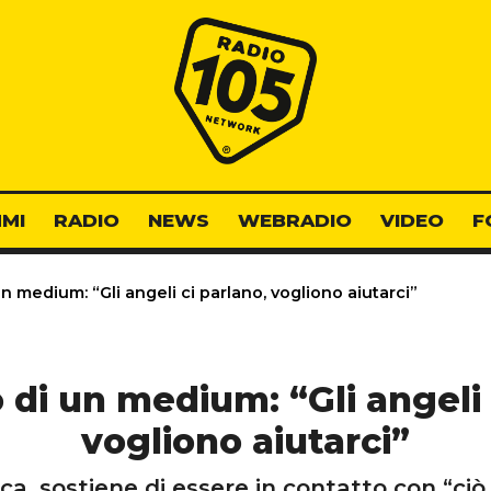
Radio 105
MI
RADIO
NEWS
WEBRADIO
VIDEO
F
un medium: “Gli angeli ci parlano, vogliono aiutarci”
o di un medium: “Gli angeli 
vogliono aiutarci”
ica, sostiene di essere in contatto con “ciò