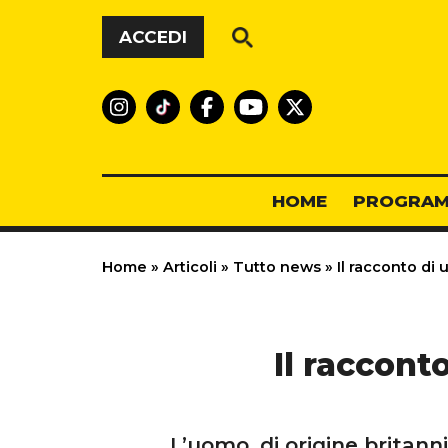
Vai al contenuto
ACCEDI
HOME
PROGRAM
Home
»
Articoli
»
Tutto news
»
Il racconto di 
Il raccont
L’uomo, di origine britann