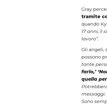
Gray percep
tramite c
quando Kyl
17 anni, il
lavoro”.
Gli angeli,
possono pr
tante perso
farlo,’ ‘No
quella pe
Potrebbero
messaggi. C
Sono sempr