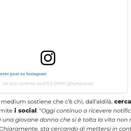
uesto post su Instagram
Un post condiviso da KYLE GRAY (@kylegrayuk)
l medium sostiene che c’è chi, dall’aldilà,
cerca
amite
i social
: “
Oggi continuo a ricevere notifi
a una giovane donna che si è tolta la vita non
“Chiaramente, sta cercando di mettersi in co