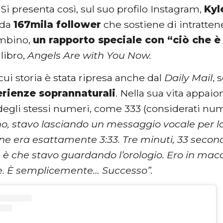
.
Si presenta così, sul suo profilo Instagram,
Kyl
 da
167mila follower
che sostiene di intratten
ambino,
un rapporto speciale con “ciò che è 
libro,
Angels Are with You Now.
cui storia è stata ripresa anche dal
Daily Mail
, 
rienze soprannaturali
. Nella sua vita appa
egli stessi numeri, come 333 (considerati nume
orno, stavo lasciando un messaggio vocale per 
one era esattamente 3:33. Tre minuti, 33 secon
n è che stavo guardando l’orologio. Ero in mac
e. È semplicemente… Successo”.