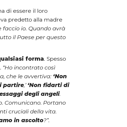
a di essere il loro
veva predetto alla madre
e faccio io. Quando avrà
tutto il Paese per questo
qualsiasi forma
. Spesso
.
“Ho incontrato così
, che le avvertiva:
‘Non
i partire
,’
‘Non fidarti di
essaggi degli angeli
.
ano. Comunicano. Portano
 cruciali della vita.
iamo in ascolto
?”.