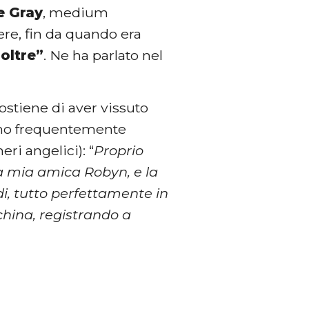
e Gray
, medium
ere, fin da quando era
oltre”
. Ne ha parlato nel
sostiene di aver vissuto
iono frequentemente
ri angelici): “
Proprio
la mia amica Robyn, e la
di, tutto perfettamente in
china, registrando a