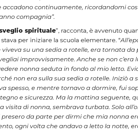
se accadono continuamente, ricordandomi co
fanno compagnia”.
isveglio spirituale
”, racconta, è avvenuto qua
tava per iniziare la scuola elementare. “
All’e
 viveva su una sedia a rotelle, era tornata da
svegliai improvvisamente. Anche se non c’era l
 vedere nonna seduta in fondo al mio letto. Ev
ché non era sulla sua sedia a rotelle. Iniziò a 
a spesso, e mentre tornavo a dormire, fui sop
tegno e sicurezza. Ma la mattina seguente, 
 visita di nonna, sembrava turbata. Solo all’o
i presero da parte per dirmi che mia nonna er
to, ogni volta che andavo a letto la notte, e
.