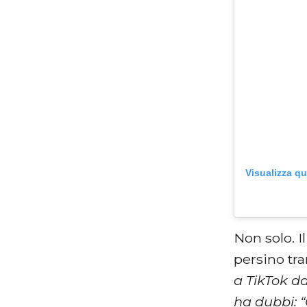
Visualizza q
Non solo. I
persino tr
a TikTok d
ha dubbi: 