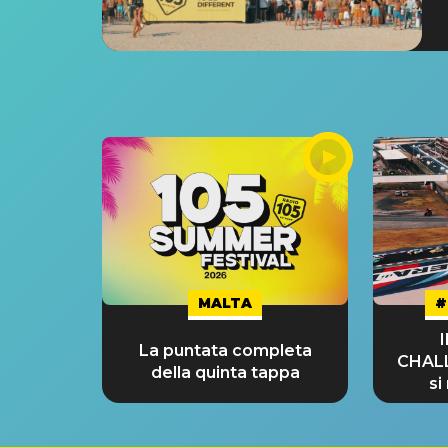
MALTA
#
La puntata completa
CHAL
della quinta tappa
si
GRA