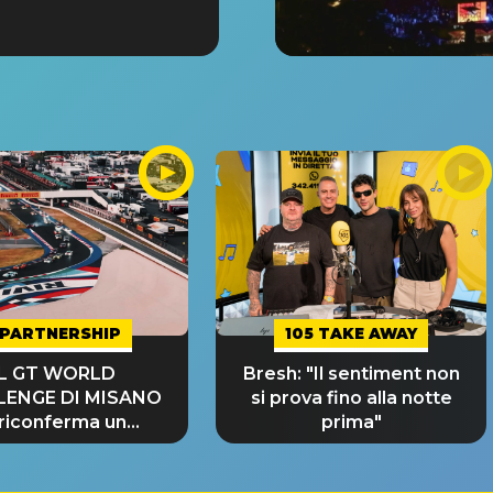
PARTNERSHIP
105 TAKE AWAY
IL GT WORLD
Bresh: "Il sentiment non
LENGE DI MISANO
si prova fino alla notte
 riconferma un
prima"
NDE SUCCESSO!