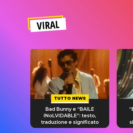
VIRAL
TUTTO NEWS
Bad Bunny e “BAILE
“
INoLVIDABLE”: testo,
traduzione e significato
s