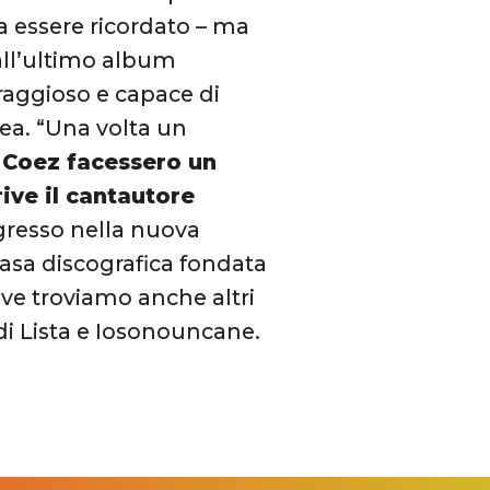
da essere ricordato – ma
dall’ultimo album
oraggioso e capace di
ea. “Una volta un
 Coez facessero un
rive il cantautore
gresso nella nuova
casa discografica fondata
ve troviamo anche altri
di Lista e Iosonouncane.