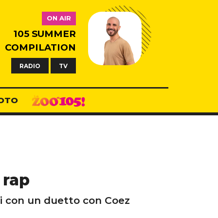
ON AIR
105 SUMMER
COMPILATION
RADIO
TV
OTO
 rap
gini con un duetto con Coez