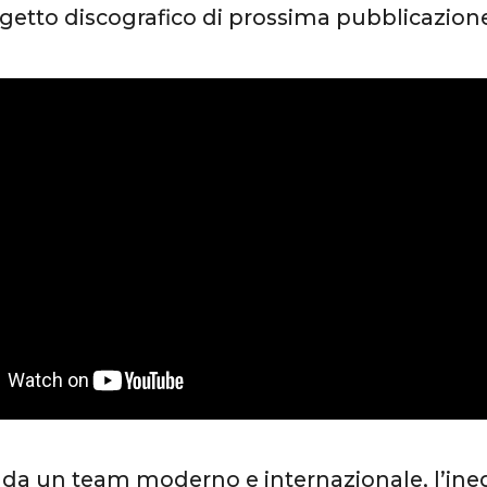
etto discografico di prossima pubblicazion
da un team moderno e internazionale, l’ined