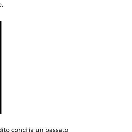
e.
ito concilia un passato