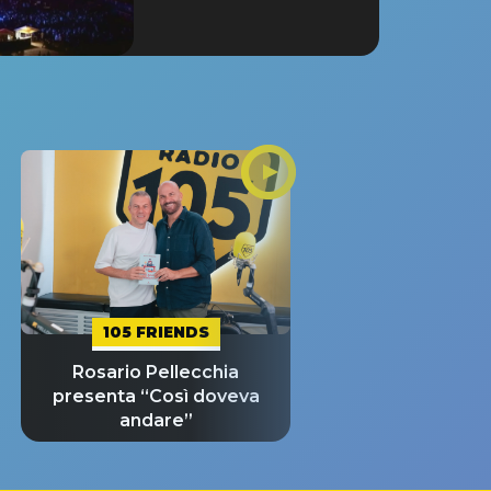
105 FRIENDS
Rosario Pellecchia
presenta “Così doveva
andare”