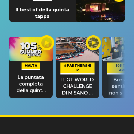
Il best of della quinta
tappa
MALTA
#PARTNERSHI
105 TAKE
P
AWAY
La puntata
IL GT WORLD
Bresh: "I
completa
CHALLENGE
sentime
della quinta
DI MISANO si
non si pr
tappa
riconferma
fino alla n
un GRANDE
prima"
SUCCESSO!