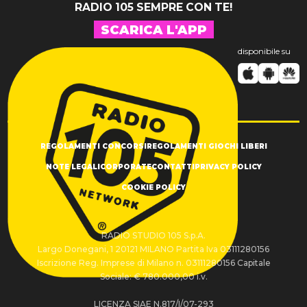
RADIO 105 SEMPRE CON TE!
SCARICA L'APP
disponibile su
REGOLAMENTI CONCORSI
REGOLAMENTI GIOCHI LIBERI
NOTE LEGALI
CORPORATE
CONTATTI
PRIVACY POLICY
COOKIE POLICY
RADIO STUDIO 105 S.p.A.
Largo Donegani, 1 20121 MILANO Partita Iva 03111280156
Iscrizione Reg. Imprese di Milano n. 03111280156 Capitale
Sociale: € 780.000,00 i.v.
LICENZA SIAE N.817/I/07-293