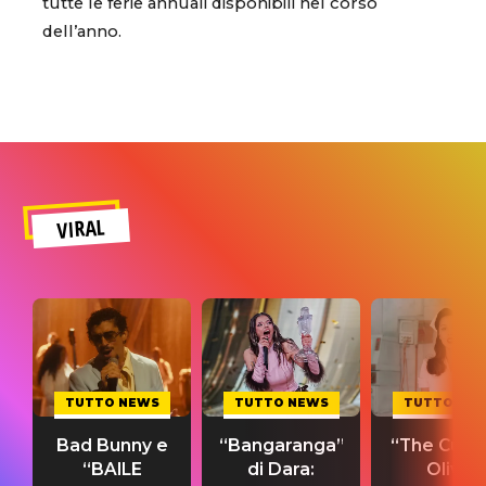
tutte le ferie annuali disponibili nel corso
dell’anno.
VIRAL
TUTTO NEWS
TUTTO NEWS
TUTTO NE
Bad Bunny e
“Bangaranga”
“The Cure”
“BAILE
di Dara:
Olivia