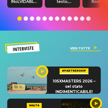
INoLVIDABLE”:
testo,
Rodrigo
testo,
traduzione e
testo,
traduzione e
significato
traduzion
significato
del singolo
significa
INTERVISTE
VEDI TUTTE
#PARTNERSHIP
105XMASTERS 2026 –
sei stato
INDIMENTICABILE!
MALTA