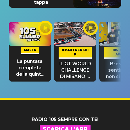
tappa
MALTA
#PARTNERSHI
105 TAKE
P
AWAY
La puntata
IL GT WORLD
Bresh: "I
completa
CHALLENGE
sentime
della quinta
DI MISANO si
non si pr
tappa
riconferma
fino alla n
un GRANDE
prima"
SUCCESSO!
RADIO 105 SEMPRE CON TE!
SCARICA L'APP