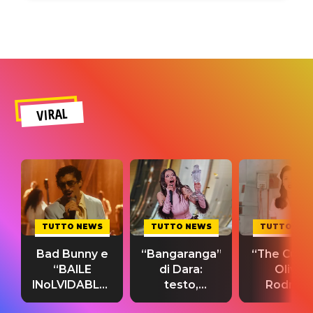
VIRAL
TUTTO NEWS
TUTTO NEWS
TUTTO NE
Bad Bunny e
“Bangaranga”
“The Cure”
“BAILE
di Dara:
Olivia
INoLVIDABLE”:
testo,
Rodrigo
testo,
traduzione e
testo,