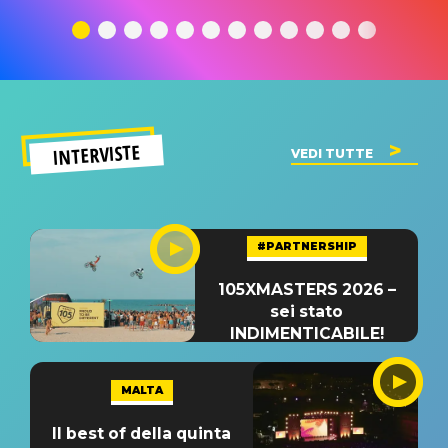
traduzione e
significato
traduzion
significato
del singolo
significa
INTERVISTE
VEDI TUTTE
#PARTNERSHIP
105XMASTERS 2026 –
sei stato
INDIMENTICABILE!
MALTA
Il best of della quinta