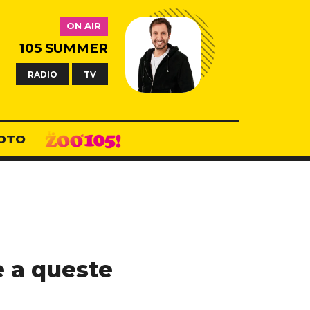
ON AIR
105 SUMMER
RADIO
TV
OTO
e a queste