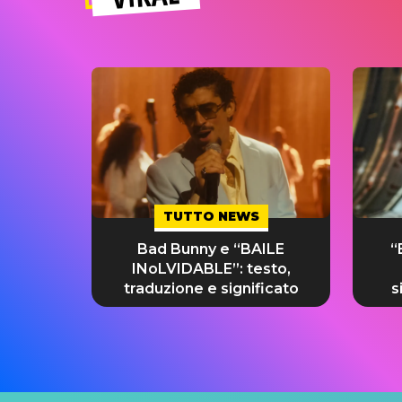
TUTTO NEWS
Bad Bunny e “BAILE
“
INoLVIDABLE”: testo,
traduzione e significato
s