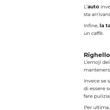
L’
auto
inve
sta arrivan
Infine,
la t
un caffè.
Righello
L’emoji del
mantenersi 
Invece se si
di essere 
fare pulizi
Per ultima, 