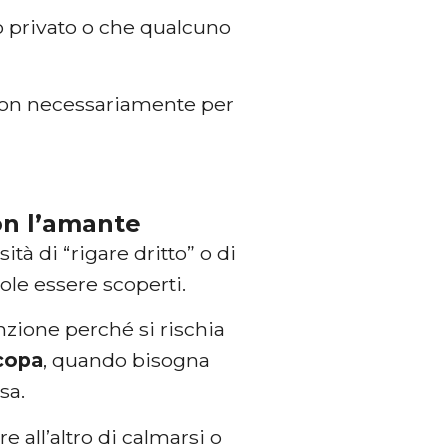
go privato o che qualcuno
 non necessariamente per
con l’amante
ità di “rigare dritto” o di
uole essere scoperti.
enzione perché si rischia
copa
, quando bisogna
sa.
all’altro di calmarsi o