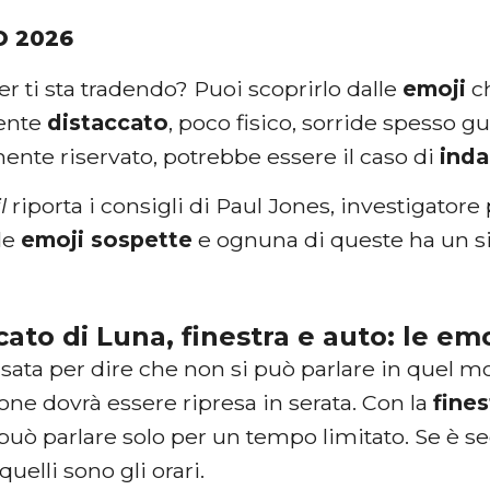
O 2026
ner ti sta tradendo? Puoi scoprirlo dalle
emoji
ch
ente
distaccato
, poco fisico, sorride spesso g
ente riservato, potrebbe essere il caso di
ind
il
riporta i consigli di Paul Jones, investigator
le
emoji sospette
e ognuna di queste ha un sig
ficato di Luna, finestra e auto: le e
sata per dire che non si può parlare in quel 
ne dovrà essere ripresa in serata. Con la
fines
può parlare solo per un tempo limitato. Se è s
quelli sono gli orari.