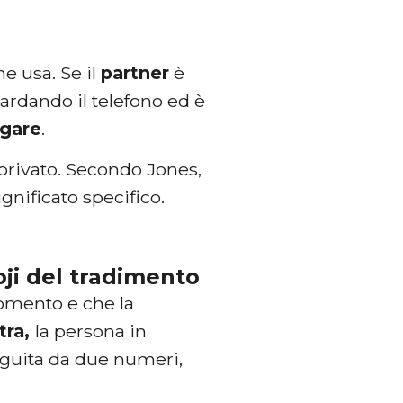
e usa. Se il
partner
è
uardando il telefono ed è
agare
.
e privato. Secondo Jones,
nificato specifico.
moji del tradimento
momento e che la
tra,
la persona in
eguita da due numeri,