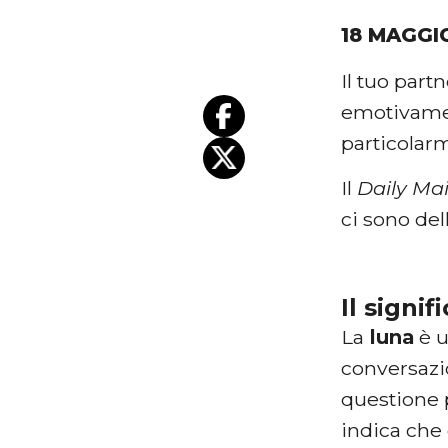
18 MAGGI
Il tuo part
emotivam
particolarm
Il
Daily Ma
ci sono del
Il signi
La
luna
è u
conversazio
questione 
indica che 