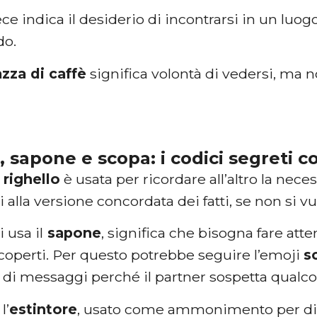
ce indica il desiderio di incontrarsi in un luo
do.
azza di caffè
significa volontà di vedersi, ma
, sapone e scopa: i codici segreti 
righello
è usata per ricordare all’altro la necess
alla versione concordata dei fatti, se non si v
 usa il
sapone
, significa che bisogna fare att
scoperti. Per questo potrebbe seguire l’emoji
s
a di messaggi perché il partner sospetta qualco
l’
estintore
, usato come ammonimento per dire 