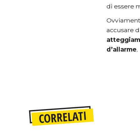
di essere
Ovviamente
accusare d
atteggiam
d’allarme
.
CORRELATI