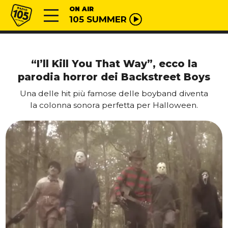
Vai al contenuto
Radio 105
ON AIR
105 SUMMER
“I’ll Kill You That Way”, ecco la
parodia horror dei Backstreet Boys
Una delle hit più famose delle boyband diventa
la colonna sonora perfetta per Halloween.