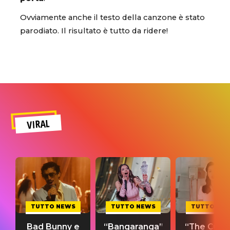
Ovviamente anche il testo della canzone è stato
parodiato. Il risultato è tutto da ridere!
VIRAL
TUTTO NEWS
TUTTO NEWS
TUTTO NE
Bad Bunny e
“Bangaranga”
“The Cure”