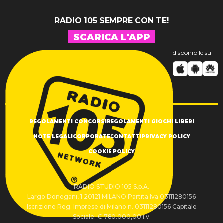
RADIO 105 SEMPRE CON TE!
SCARICA L'APP
disponibile su
REGOLAMENTI CONCORSI
REGOLAMENTI GIOCHI LIBERI
NOTE LEGALI
CORPORATE
CONTATTI
PRIVACY POLICY
COOKIE POLICY
RADIO STUDIO 105 S.p.A.
Largo Donegani, 1 20121 MILANO Partita Iva 03111280156
Iscrizione Reg. Imprese di Milano n. 03111280156 Capitale
Sociale: € 780.000,00 i.v.