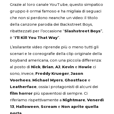
Grazie al loro canale YouTube, questo simpatico
gruppo è ormai famoso e ha migliaia di seguaci
che non si perdono neanche un video: il titolo
della canzone parodia dei Backstreet Boys,
ribattezzati per l’occasione “
Slashstreet Boys
”,
è “
I’ll Kill You That Way
”.
L’esilarante video riprende più o meno tutti gli
scenari e le coreografie della clip originale della
boyband americana, con una piccola differenza:
al posto di
Nick
,
Brian
,
AJ
,
Kevin
e
Howie
ci
sono, invece,
Freddy Krueger
,
Jason
Voorhees
,
Michael
Myers
,
Ghostface
e
Leatherface
, ossia i protagonisti di alcuni dei
film horror
più spaventosi di sempre. Ci
riferiamo rispettivamente a
Nightmare
,
Venerdì
13
,
Halloween
,
Scream
e
Non aprite quella
porta
.