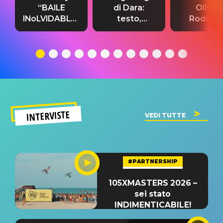
“BAILE
di Dara:
Olivia
INoLVIDABLE”:
testo,
Rodrigo
testo,
traduzione e
testo,
traduzione e
significato
traduzion
significato
del singolo
significa
INTERVISTE
VEDI TUTTE
#PARTNERSHIP
105XMASTERS 2026 –
sei stato
INDIMENTICABILE!