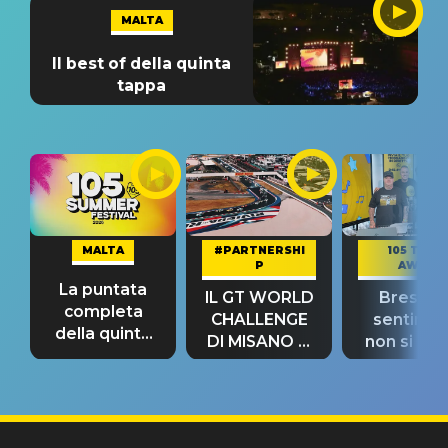
MALTA
Il best of della quinta
tappa
MALTA
#PARTNERSHI
105 TAKE
P
AWAY
La puntata
IL GT WORLD
Bresh: "I
completa
CHALLENGE
sentime
della quinta
DI MISANO si
non si pr
tappa
riconferma
fino alla n
un GRANDE
prima"
SUCCESSO!