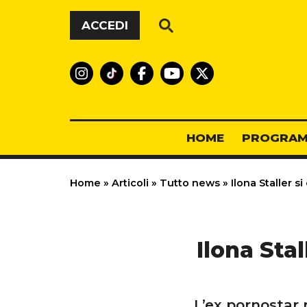
Vai al contenuto
ACCEDI
HOME
PROGRAM
Home
»
Articoli
»
Tutto news
»
Ilona Staller s
Ilona Stal
L’ex pornostar r