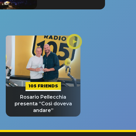
105 FRIENDS
Rosario Pellecchia
presenta “Così doveva
andare”