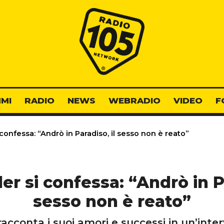
Radio 105
MI
RADIO
NEWS
WEBRADIO
VIDEO
F
i confessa: “Andrò in Paradiso, il sesso non è reato”
ler si confessa: “Andrò in P
sesso non è reato”
acconta i suoi amori e successi in un’inter