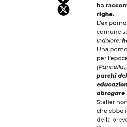
ha raccont
righe.
L’ex porno
comune sen
indolore:
h
Una pornost
per l’epoc
(Pannella),
parchi del
educazione
abrogare l
Staller no
che ebbe il
della breve