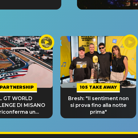
PARTNERSHIP
105 TAKE AWAY
IL GT WORLD
Bresh: "Il sentiment non
LENGE DI MISANO
si prova fino alla notte
 riconferma un
prima"
NDE SUCCESSO!