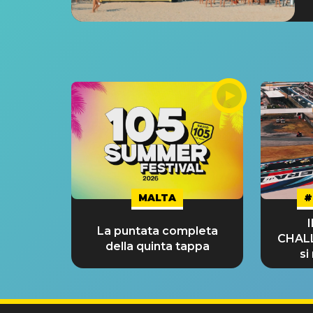
MALTA
#
La puntata completa
CHAL
della quinta tappa
si
GRA