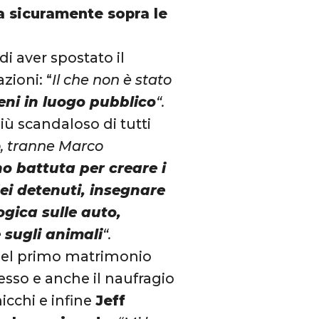
ta sicuramente sopra le
i aver spostato il
zioni: “
Il che non è stato
eni in luogo pubblico
“.
più scandaloso di tutti
, tranne Marco
o battuta per creare i
 dei detenuti, insegnare
ogica sulle auto,
 sugli animali
“.
, del primo matrimonio
cesso e anche il naufragio
hicchi e infine
Jeff