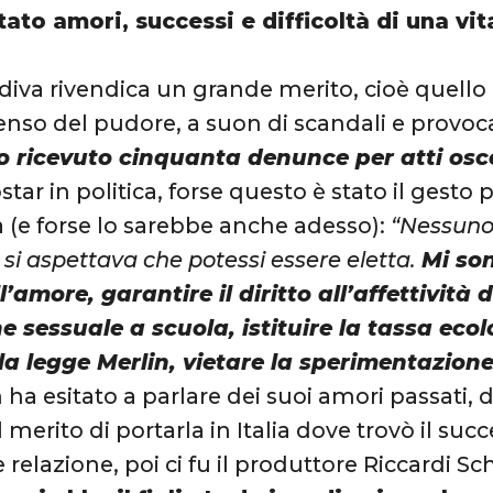
ato amori, successi e difficoltà di una vi
diva rivendica un grande merito, cioè quello d
so del pudore, a suon di scandali e provoca
o ricevuto cinquanta denunce per atti osc
ar in politica, forse questo è stato il gesto 
a (e forse lo sarebbe anche adesso):
“Nessuno
 si aspettava che potessi essere eletta.
Mi son
l’amore, garantire il diritto all’affettività
 sessuale a scuola, istituire la tassa ecol
a legge Merlin, vietare la sperimentazione
n ha esitato a parlare dei suoi amori passati
 merito di portarla in Italia dove trovò il suc
 relazione, poi ci fu il produttore Riccardi Sc