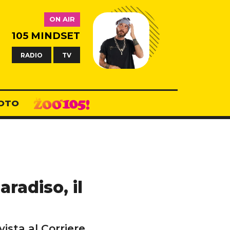
ON AIR
105 MINDSET
RADIO
TV
OTO
aradiso, il
vista al Corriere