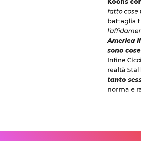
Koons con 
fatto cose
battaglia t
l’affidame
America i
sono cose
Infine Cic
realtà Stal
tanto ses
normale ra