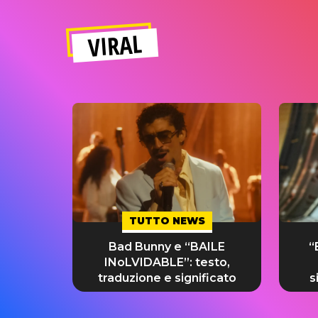
VIRAL
TUTTO NEWS
Bad Bunny e “BAILE
“
INoLVIDABLE”: testo,
traduzione e significato
s