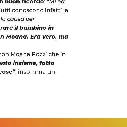
un buon ricordo
:
“Mi ha
Tutti conoscono infatti la
la causa per
rare il bambino in
con Moana. Era vero, ma
à con Moana Pozzi che in
nto insieme, fatto
 cose”
, insomma un