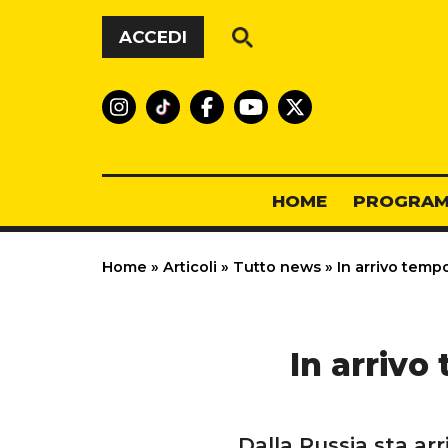
Vai al contenuto
ACCEDI
HOME
PROGRAM
Home
»
Articoli
»
Tutto news
»
In arrivo tempor
In arrivo 
Dalla Russia sta ar