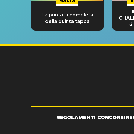
MALTA
#
La puntata completa
CHAL
della quinta tappa
si
GRA
REGOLAMENTI CONCORSI
RE