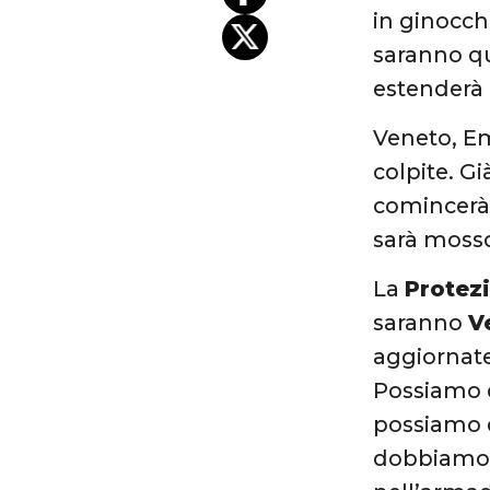
in ginocchi
saranno q
estenderà 
Veneto, E
colpite. G
comincerà 
sarà mosso
La
Protezi
saranno
V
aggiornate 
Possiamo d
possiamo d
dobbiamo a