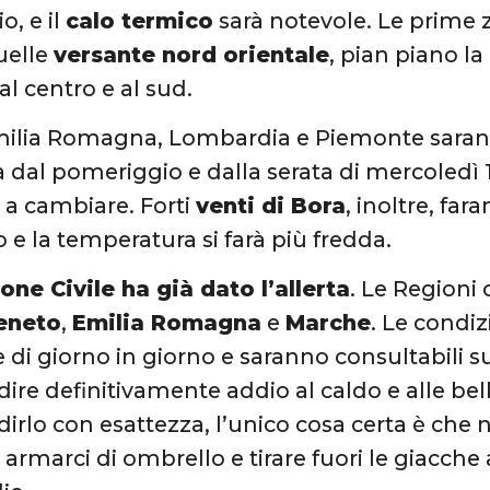
o, e il
calo termico
sarà notevole. Le prime 
uelle
versante nord orientale
, pian piano la
al centro e al sud.
milia Romagna, Lombardia e Piemonte sarann
ià dal pomeriggio e dalla serata di mercoledì
a cambiare. Forti
venti di Bora
, inoltre, far
 e la temperatura si farà più fredda.
one Civile ha già dato l’allerta
. Le Regioni 
eneto
,
Emilia Romagna
e
Marche
. Le condi
di giorno in giorno e saranno consultabili sul 
ire definitivamente addio al caldo e alle be
irlo con esattezza, l’unico cosa certa è che n
rmarci di ombrello e tirare fuori le giacche