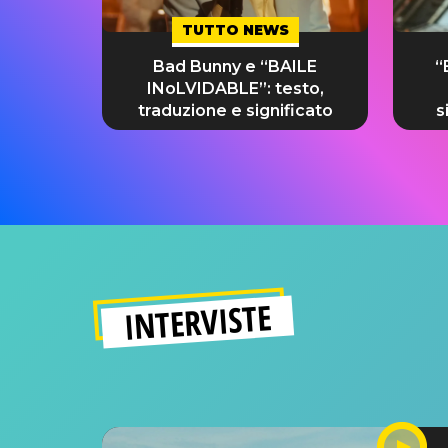
TUTTO NEWS
Bad Bunny e “BAILE
“
INoLVIDABLE”: testo,
traduzione e significato
s
INTERVISTE