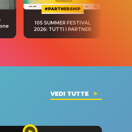
#PARTNERSHIP
a
“S
105 SUMMER FESTIVAL
ione
tradu
2026: TUTTI I PARTNER
VEDI TUTTE