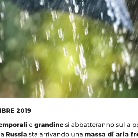
MBRE 2019
emporali
e
grandine
si abbatteranno sulla p
la
Russia
sta arrivando una
massa di aria f