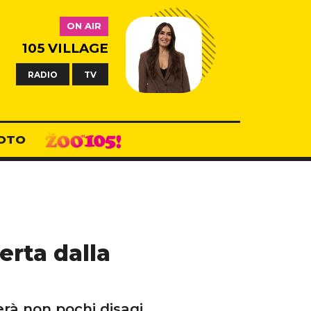
ON AIR
105 VILLAGE
RADIO
TV
OTO
lerta dalla
rà non pochi disagi.