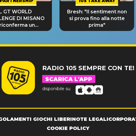
PARTNERSHIP
105 TAKE AWAY
IL GT WORLD
Bresh: "Il sentiment non
LENGE DI MISANO
si prova fino alla notte
 riconferma un
prima"
NDE SUCCESSO!
RADIO 105 SEMPRE CON TE!
SCARICA L'APP
disponibile su
GOLAMENTI GIOCHI LIBERI
NOTE LEGALI
CORPORA
COOKIE POLICY