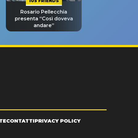
105 FRIENDS
Rosario Pellecchia
presenta “Così doveva
andare”
TE
CONTATTI
PRIVACY POLICY