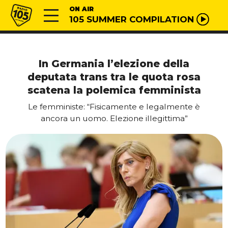
Vai al contenuto
Radio 105
ON AIR
105 SUMMER COMPILATION
In Germania l’elezione della
deputata trans tra le quota rosa
scatena la polemica femminista
Le femministe: “Fisicamente e legalmente è
ancora un uomo. Elezione illegittima”