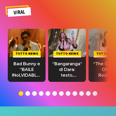
VIRAL
TUTTO NEWS
TUTTO NEWS
TUTTO NE
Bad Bunny e
“Bangaranga”
“The Cure”
“BAILE
di Dara:
Olivia
INoLVIDABLE”:
testo,
Rodrigo
testo,
traduzione e
testo,
traduzione e
significato
traduzion
significato
del singolo
significa