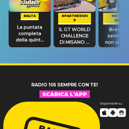
MALTA
#PARTNERSHI
105 TAKE
P
AWAY
La puntata
IL GT WORLD
Bresh: "I
completa
CHALLENGE
sentime
della quinta
DI MISANO si
non si pr
tappa
riconferma
fino alla n
un GRANDE
prima"
SUCCESSO!
RADIO 105 SEMPRE CON TE!
SCARICA L'APP
disponibile su