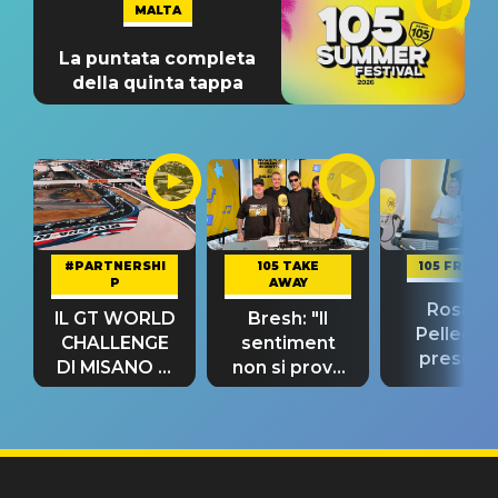
MALTA
La puntata completa
della quinta tappa
#PARTNERSHI
105 TAKE
105 FRIEND
P
AWAY
Rosario
IL GT WORLD
Bresh: "Il
Pellecch
CHALLENGE
sentiment
present
DI MISANO si
non si prova
“Così dov
riconferma
fino alla notte
andare
un GRANDE
prima"
SUCCESSO!