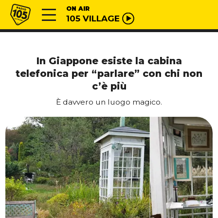
Vai al contenuto
Radio 105
ON AIR
105 VILLAGE
In Giappone esiste la cabina
telefonica per “parlare” con chi non
c’è più
È davvero un luogo magico.