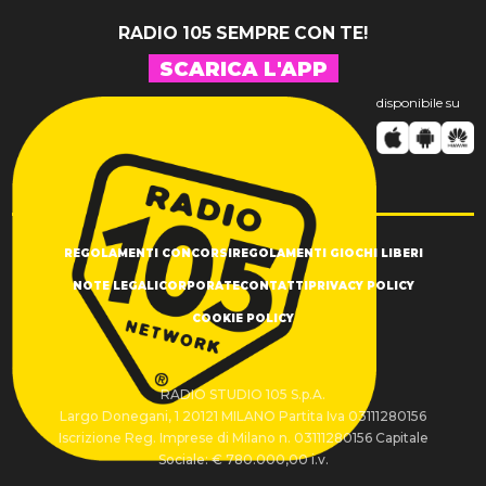
RADIO 105 SEMPRE CON TE!
SCARICA L'APP
disponibile su
REGOLAMENTI CONCORSI
REGOLAMENTI GIOCHI LIBERI
NOTE LEGALI
CORPORATE
CONTATTI
PRIVACY POLICY
COOKIE POLICY
RADIO STUDIO 105 S.p.A.
Largo Donegani, 1 20121 MILANO Partita Iva 03111280156
Iscrizione Reg. Imprese di Milano n. 03111280156 Capitale
Sociale: € 780.000,00 i.v.