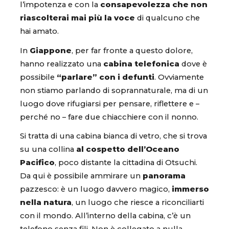
l’impotenza e con la
consapevolezza che non
riascolterai mai più la voce
di qualcuno che
hai amato.
In
Giappone
, per far fronte a questo dolore,
hanno realizzato una
cabina telefonica
dove è
possibile
“parlare” con i defunti
. Ovviamente
non stiamo parlando di soprannaturale, ma di un
luogo dove rifugiarsi per pensare, riflettere e –
perché no – fare due chiacchiere con il nonno.
Si tratta di una cabina bianca di vetro, che si trova
su una collina
al cospetto dell’Oceano
Pacifico
, poco distante la cittadina di Otsuchi.
Da qui è possibile ammirare un
panorama
pazzesco: è un luogo davvero magico,
immerso
nella natura
, un luogo che riesce a riconciliarti
con il mondo. All’interno della cabina, c’è un
telefono senza fili. Non è collegato a nulla,