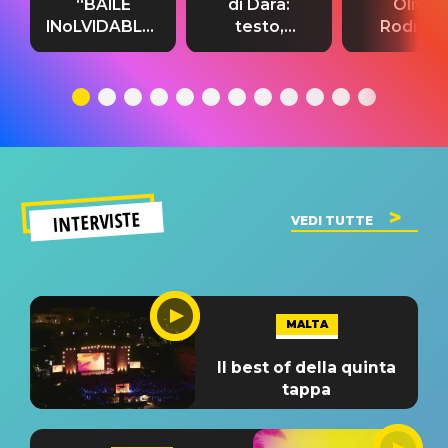
“BAILE
di Dara:
Olivia
INoLVIDABLE”:
testo,
Rodrigo
testo,
traduzione e
testo,
traduzione e
significato
traduzion
significato
del singolo
significa
INTERVISTE
VEDI TUTTE
MALTA
Il best of della quinta
tappa