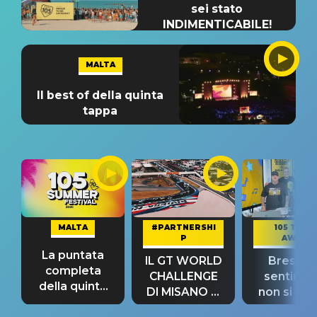
sei stato
INDIMENTICABILE!
MALTA
Il best of della quinta
tappa
MALTA
#PARTNERSHI
105 TAKE
P
AWAY
La puntata
IL GT WORLD
Bresh: "I
completa
CHALLENGE
sentime
della quinta
DI MISANO si
non si pr
tappa
riconferma
fino alla n