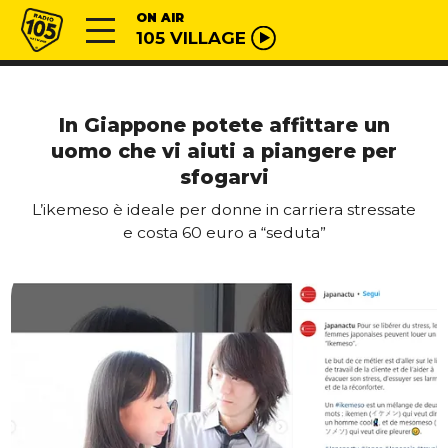
Vai al contenuto
Radio 105
ON AIR
105 VILLAGE
In Giappone potete affittare un
uomo che vi aiuti a piangere per
sfogarvi
L’ikemeso è ideale per donne in carriera stressate
e costa 60 euro a “seduta”