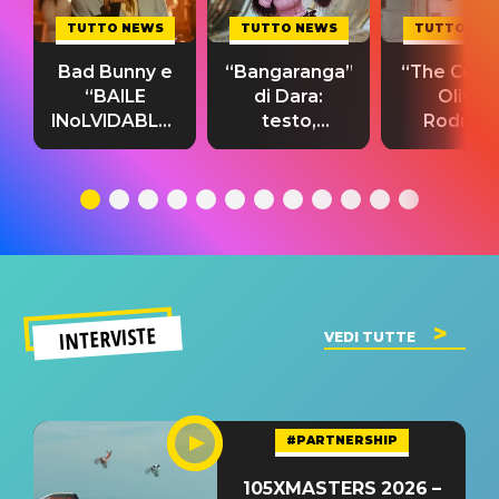
TUTTO NEWS
TUTTO NEWS
TUTTO NE
Bad Bunny e
“Bangaranga”
“The Cure”
“BAILE
di Dara:
Olivia
INoLVIDABLE”:
testo,
Rodrigo
testo,
traduzione e
testo,
traduzione e
significato
traduzion
significato
del singolo
significa
INTERVISTE
VEDI TUTTE
#PARTNERSHIP
105XMASTERS 2026 –