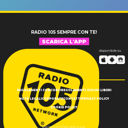
un GRANDE
prima"
SUCCESSO!
RADIO 105 SEMPRE CON TE!
SCARICA L'APP
disponibile su
REGOLAMENTI CONCORSI
REGOLAMENTI GIOCHI LIBERI
NOTE LEGALI
CORPORATE
CONTATTI
PRIVACY POLICY
COOKIE POLICY
RADIO STUDIO 105 S.p.A.