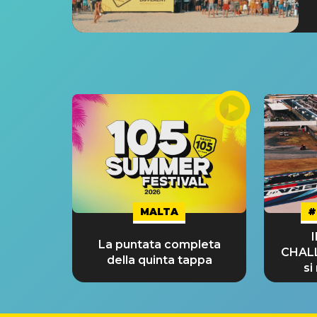
MALTA
#
La puntata completa
CHAL
della quinta tappa
si
GRA