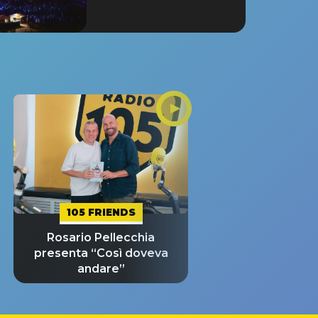
105 FRIENDS
Rosario Pellecchia
presenta “Così doveva
andare”