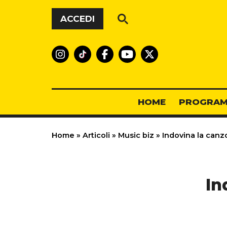
Vai al contenuto
ACCEDI
HOME
PROGRAM
Home
»
Articoli
»
Music biz
»
Indovina la canz
In