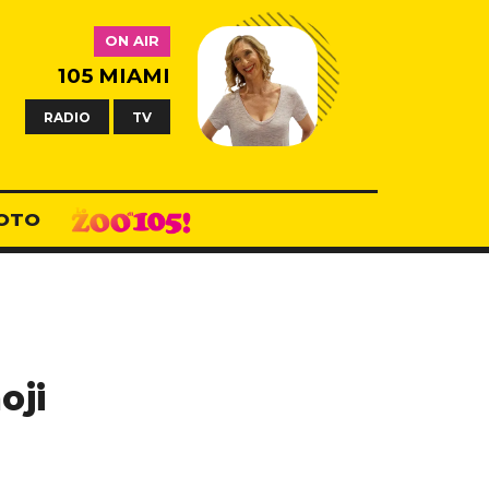
ON AIR
105 MIAMI
RADIO
TV
OTO
oji