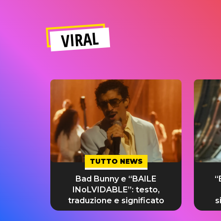
VIRAL
TUTTO NEWS
Bad Bunny e “BAILE
“
INoLVIDABLE”: testo,
traduzione e significato
s