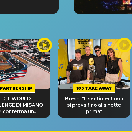
PARTNERSHIP
105 TAKE AWAY
IL GT WORLD
Bresh: "Il sentiment non
LENGE DI MISANO
si prova fino alla notte
 riconferma un
prima"
NDE SUCCESSO!