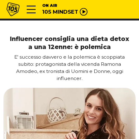
Vai al contenuto
Radio 105
ON AIR
105 MINDSET
Influencer consiglia una dieta detox
a una 12enne: è polemica
E' successo davvero e la polemica è scoppiata
subito: protagonista della vicenda Ramona
Amodeo, ex tronista di Uomini e Donne, oggi
influencer.