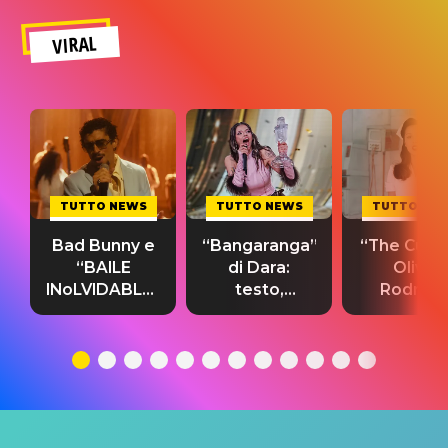
VIRAL
TUTTO NEWS
TUTTO NEWS
TUTTO NE
Bad Bunny e
“Bangaranga”
“The Cure”
“BAILE
di Dara:
Olivia
INoLVIDABLE”:
testo,
Rodrigo
testo,
traduzione e
testo,
traduzione e
significato
traduzion
significato
del singolo
significa