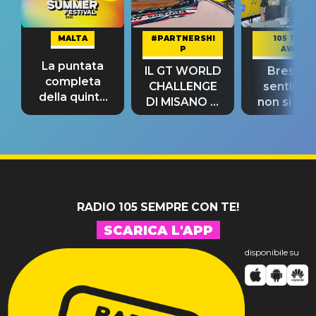
MALTA
#PARTNERSHI
105 TAKE
P
AWAY
La puntata
IL GT WORLD
Bresh: "I
completa
CHALLENGE
sentime
della quinta
DI MISANO si
non si pr
tappa
riconferma
fino alla n
un GRANDE
prima"
SUCCESSO!
RADIO 105 SEMPRE CON TE!
SCARICA L'APP
disponibile su