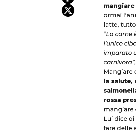
mangiare 
ormai l’an
latte, tutt
“
La carne è
l’unico cib
imparato u
carnivora”,
Mangiare c
la salute,
salmonell
rossa pre
mangiare c
Lui dice d
fare delle