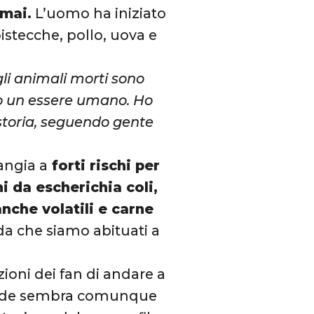
rmai.
L’uomo ha iniziato
istecche, pollo, uova e
gli animali morti sono
gno un essere umano. Ho
 storia, seguendo gente
angia a
forti rischi per
ni da escherichia coli,
anche volatili e carne
da che siamo abituati a
ioni dei fan di andare a
tronde sembra comunque