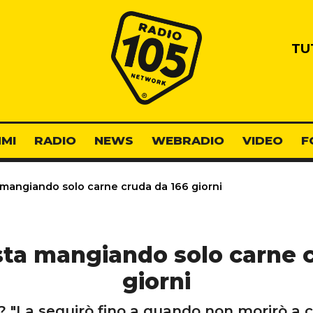
Radio 105
TU
MI
RADIO
NEWS
WEBRADIO
VIDEO
F
 mangiando solo carne cruda da 166 giorni
sta mangiando solo carne 
giorni
? "La seguirò fino a quando non morirò a c