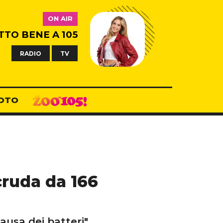
ON AIR
TTO BENE A 105
RADIO
TV
OTO
cruda da 166
ausa dei batteri"