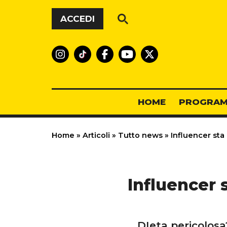
Vai al contenuto
ACCEDI
HOME
PROGRAM
Home
»
Articoli
»
Tutto news
»
Influencer sta
Influencer 
DIeta pericolosa