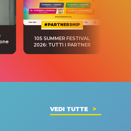
#PARTNERSHIP
a
“S
105 SUMMER FESTIVAL
ione
tradu
2026: TUTTI I PARTNER
VEDI TUTTE