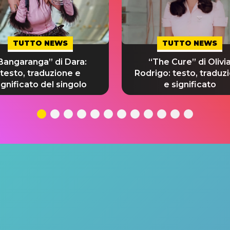
TUTTO NEWS
TUTTO NEWS
Bangaranga” di Dara:
“The Cure” di Olivi
testo, traduzione e
Rodrigo: testo, traduz
ignificato del singolo
e significato