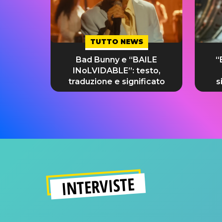
TUTTO NEWS
Bad Bunny e “BAILE
“
INoLVIDABLE”: testo,
traduzione e significato
s
INTERVISTE