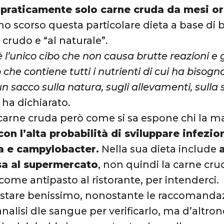
praticamente solo carne cruda da mesi o
no scorso questa particolare dieta a base di b
o crudo e “al naturale”.
 l’unico cibo che non causa brutte reazioni e 
o che contiene tutti i nutrienti di cui ha biso
n sacco sulla natura, sugli allevamenti, sulla
ha dichiarato.
arne cruda però come si sa espone chi la m
 con l’alta probabilità di sviluppare infezio
a e campylobacter.
Nella sua dieta include
sa al supermercato
, non quindi la carne cru
ome antipasto al ristorante, per intenderci.
i stare benissimo, nonostante le raccomandaz
 analisi dle sangue per verificarlo, ma d’al