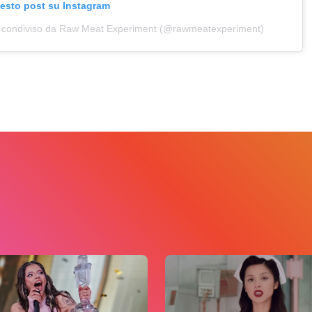
uesto post su Instagram
 condiviso da Raw Meat Experiment (@rawmeatexperiment)