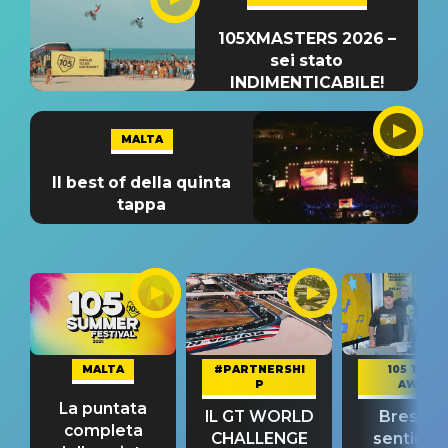
105XMASTERS 2026 –
sei stato
INDIMENTICABILE!
MALTA
Il best of della quinta
tappa
MALTA
#PARTNERSHI
105 TAKE
P
AWAY
La puntata
IL GT WORLD
Bresh: "I
completa
CHALLENGE
sentime