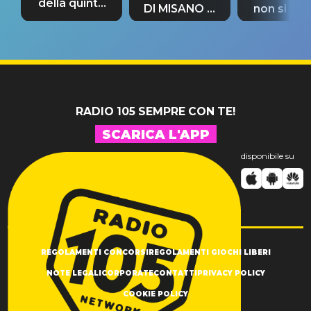
della quinta
DI MISANO si
non si pr
tappa
riconferma
fino alla n
un GRANDE
prima"
SUCCESSO!
RADIO 105 SEMPRE CON TE!
SCARICA L'APP
disponibile su
REGOLAMENTI CONCORSI
REGOLAMENTI GIOCHI LIBERI
NOTE LEGALI
CORPORATE
CONTATTI
PRIVACY POLICY
COOKIE POLICY