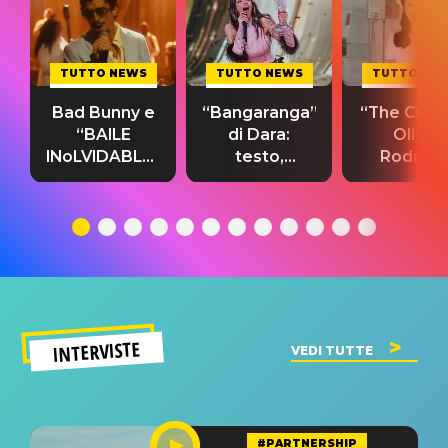
TUTTO NEWS
TUTTO NEWS
TUTTO NE
Bad Bunny e
“Bangaranga”
“The Cure”
“BAILE
di Dara:
Olivia
INoLVIDABLE”:
testo,
Rodrigo
testo,
traduzione e
testo,
traduzione e
significato
traduzion
significato
del singolo
significa
INTERVISTE
VEDI TUTTE
#PARTNERSHIP