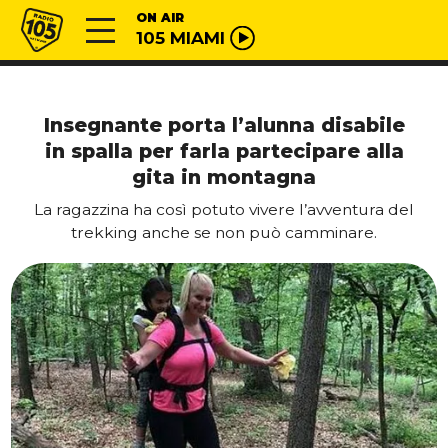
Vai al contenuto
Radio 105
ON AIR
105 MIAMI
Insegnante porta l’alunna disabile
in spalla per farla partecipare alla
gita in montagna
La ragazzina ha così potuto vivere l’avventura del
trekking anche se non può camminare.