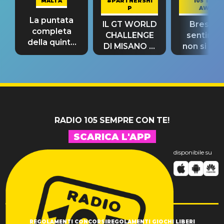
MALTA
#PARTNERSHI
105 TAKE
P
AWAY
La puntata
IL GT WORLD
Bresh: "I
completa
CHALLENGE
sentime
della quinta
DI MISANO si
non si pr
tappa
riconferma
fino alla n
un GRANDE
prima"
SUCCESSO!
RADIO 105 SEMPRE CON TE!
SCARICA L'APP
disponibile su
REGOLAMENTI CONCORSI
REGOLAMENTI GIOCHI LIBERI