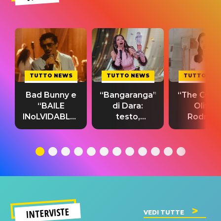
TUTTO NEWS
TUTTO NEWS
TUTTO NE
Bad Bunny e
“Bangaranga”
“The Cure”
“BAILE
di Dara:
Olivia
INoLVIDABLE”:
testo,
Rodrigo
testo,
traduzione e
testo,
traduzione e
significato
traduzion
significato
del singolo
significa
INTERVISTE
VEDI TUTTE