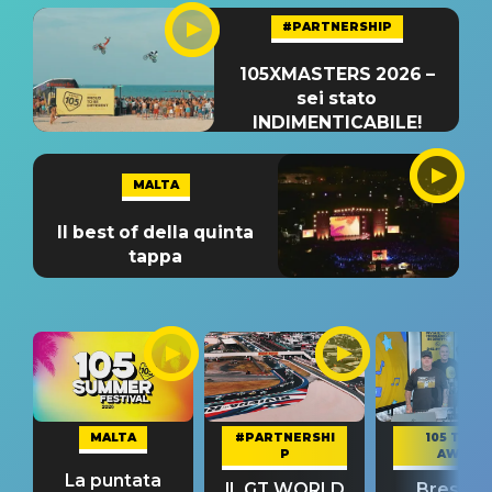
#PARTNERSHIP
105XMASTERS 2026 –
sei stato
INDIMENTICABILE!
MALTA
Il best of della quinta
tappa
MALTA
#PARTNERSHI
105 TAKE
P
AWAY
La puntata
IL GT WORLD
Bresh: "I