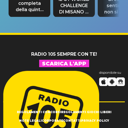
completa
CHALLENGE
sentime
della quinta
DI MISANO si
non si pr
tappa
riconferma
fino alla n
un GRANDE
prima"
SUCCESSO!
RADIO 105 SEMPRE CON TE!
SCARICA L'APP
disponibile su
REGOLAMENTI CONCORSI
REGOLAMENTI GIOCHI LIBERI
NOTE LEGALI
CORPORATE
CONTATTI
PRIVACY POLICY