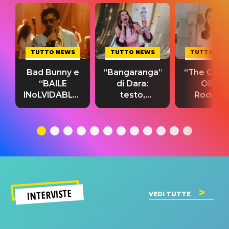
TUTTO NEWS
TUTTO NEWS
TUTTO NE
Bad Bunny e
“Bangaranga”
“The Cure”
“BAILE
di Dara:
Olivia
INoLVIDABLE”:
testo,
Rodrigo
testo,
traduzione e
testo,
traduzione e
significato
traduzion
significato
del singolo
significa
INTERVISTE
VEDI TUTTE