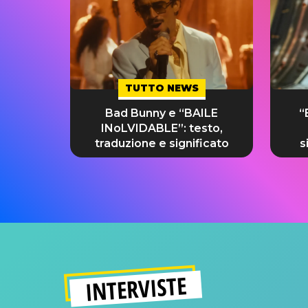
TUTTO NEWS
Bad Bunny e “BAILE
“
INoLVIDABLE”: testo,
traduzione e significato
s
INTERVISTE