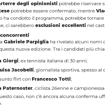
rterre degli opinionisti
potrebbe riservare s
tese
potrebbe essere confermato, mentre
Vla
o ha condotto il programma, potrebbe tornare n
se, ci sarebbero
esclusioni eccellenti
nel cas
i concorrenti
ta
Gabriele Parpiglia
ha rivelato alcuni nomi 
 questa nuova edizione. Tra i candidati più chia
a Giorgi
, ex tennista italiana di 30 anni;
uisa Jacobelli
, giornalista sportiva, spesso al
sunto flirt con
Francesco Totti
;
a Paternoster
, ciclista 26enne e campionessa
esto caso, non c’è ancora alcuna conferma uffi
.