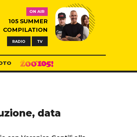
ON AIR
105 SUMMER
COMPILATION
RADIO
TV
OTO
uzione, data