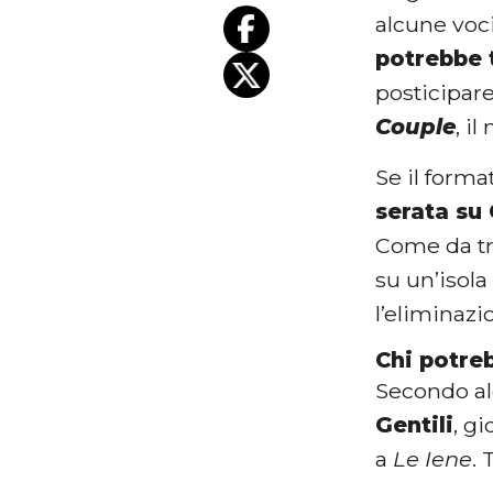
alcune voci
potrebbe 
posticipare
Couple
, i
Se il forma
serata su
Come da tra
su un’isola
l’eliminaz
Chi potreb
Secondo al
Gentili
, g
a
Le Iene
. 