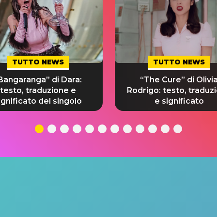
TUTTO NEWS
TUTTO NEWS
Bangaranga” di Dara:
“The Cure” di Olivi
testo, traduzione e
Rodrigo: testo, traduz
ignificato del singolo
e significato