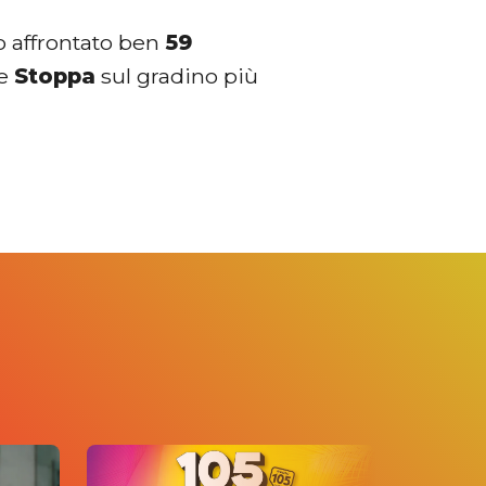
o affrontato ben
59
 e
Stoppa
sul gradino più