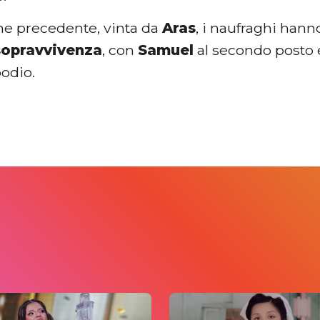
one precedente, vinta da
Aras
, i naufraghi hann
 sopravvivenza
, con
Samuel
al secondo posto
podio.