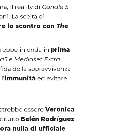
, il reality di
Canale 5
ni. La scelta di
re lo scontro con
The
ndrebbe in onda in
prima
La5
e
Mediaset Extra
.
sfida della sopravvivenza
l’
immunità
ed evitare
potrebbe essere
Veronica
stituito
Belén Rodríguez
ra nulla di ufficiale
.