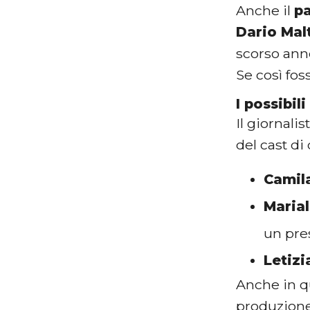
Anche il
pa
Dario Mal
scorso ann
Se così fos
I possibil
Il giornalis
del cast di
Camil
Marial
un pre
Letizi
Anche in qu
produzione