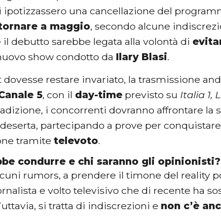
 ipotizzassero una cancellazione del programma
tornare a maggio
, secondo alcune indiscrezio
 il debutto sarebbe legata alla volontà di
evita
l nuovo show condotto da
Ilary Blasi
.
t dovesse restare invariato, la trasmissione a
 Canale 5
, con il
day-time
previsto su
Italia 1, 
dizione, i concorrenti dovranno affrontare la 
 deserta, partecipando a prove per conquistare 
ione tramite
televoto
.
be condurre e chi saranno gli opinionisti?
cuni rumors, a prendere il timone del reality 
iornalista e volto televisivo che di recente ha so
Tuttavia, si tratta di indiscrezioni e
non c’è anco