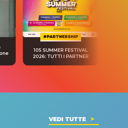
#PARTNERSHIP
a
“S
105 SUMMER FESTIVAL
ione
tradu
2026: TUTTI I PARTNER
VEDI TUTTE