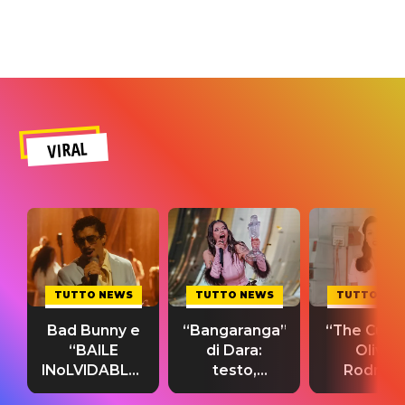
VIRAL
TUTTO NEWS
TUTTO NEWS
TUTTO NE
Bad Bunny e
“Bangaranga”
“The Cure”
“BAILE
di Dara:
Olivia
INoLVIDABLE”:
testo,
Rodrigo
testo,
traduzione e
testo,