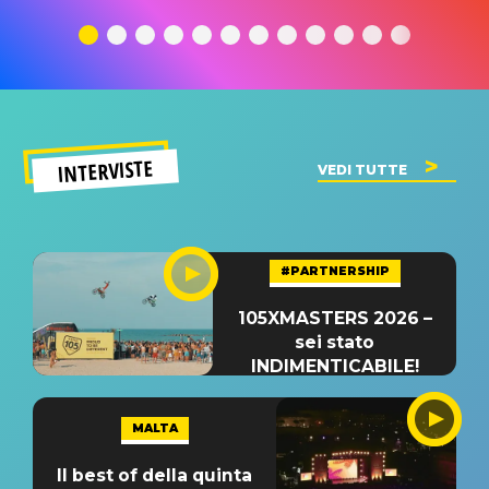
traduzione e
significato
traduzion
significato
del singolo
significa
INTERVISTE
VEDI TUTTE
#PARTNERSHIP
105XMASTERS 2026 –
sei stato
INDIMENTICABILE!
MALTA
Il best of della quinta