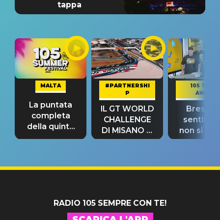
tappa
MALTA
#PARTNERSHI
105 TAKE
P
AWAY
La puntata
IL GT WORLD
Bresh: "I
completa
CHALLENGE
sentime
della quinta
DI MISANO si
non si pr
tappa
riconferma
fino alla n
un GRANDE
prima"
SUCCESSO!
RADIO 105 SEMPRE CON TE!
SCARICA L'APP