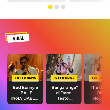
VIRAL
TUTTO NEWS
TUTTO NEWS
TUTTO NE
Bad Bunny e
“Bangaranga”
“The Cure”
“BAILE
di Dara:
Olivia
INoLVIDABLE”:
testo,
Rodrigo
testo,
traduzione e
testo,
traduzione e
significato
traduzion