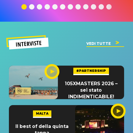
significato
del singolo
significa
INTERVISTE
VEDI TUTTE
#PARTNERSHIP
105XMASTERS 2026 –
sei stato
INDIMENTICABILE!
MALTA
Il best of della quinta
tappa