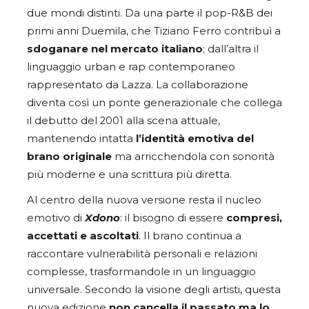
due mondi distinti. Da una parte il pop-R&B dei
primi anni Duemila, che Tiziano Ferro contribuì a
sdoganare nel mercato italiano
; dall’altra il
linguaggio urban e rap contemporaneo
rappresentato da Lazza. La collaborazione
diventa così un ponte generazionale che collega
il debutto del 2001 alla scena attuale,
mantenendo intatta
l’identità emotiva del
brano originale
ma arricchendola con sonorità
più moderne e una scrittura più diretta.
Al centro della nuova versione resta il nucleo
emotivo di
Xdono
: il bisogno di essere
compresi,
accettati e ascoltati
. Il brano continua a
raccontare vulnerabilità personali e relazioni
complesse, trasformandole in un linguaggio
universale. Secondo la visione degli artisti, questa
nuova edizione
non cancella il passato ma lo