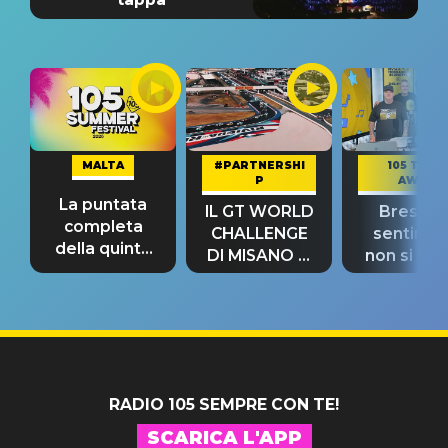
MALTA
#PARTNERSHI
105 TAKE
P
AWAY
La puntata
IL GT WORLD
Bresh: "I
completa
CHALLENGE
sentime
della quinta
DI MISANO si
non si pr
tappa
riconferma
fino alla n
un GRANDE
prima"
SUCCESSO!
RADIO 105 SEMPRE CON TE!
SCARICA L'APP