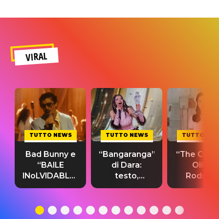
VIRAL
TUTTO NEWS
TUTTO NEWS
TUTTO NE
Bad Bunny e
“Bangaranga”
“The Cure”
“BAILE
di Dara:
Olivia
INoLVIDABLE”:
testo,
Rodrigo
testo,
traduzione e
testo,
traduzione e
significato
traduzion
significato
del singolo
significa