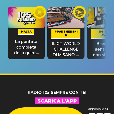
MALTA
#PARTNERSHI
105 TAKE
P
AWAY
La puntata
IL GT WORLD
Bresh: "I
completa
CHALLENGE
sentime
della quinta
DI MISANO si
non si pr
tappa
riconferma
fino alla n
un GRANDE
prima"
SUCCESSO!
RADIO 105 SEMPRE CON TE!
SCARICA L'APP
disponibile su