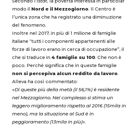
Secondo l’
Istat
, la povertà interessa in particolar
modo il
Nord e il Mezzogiorno
. Il Centro è
l’unica zona che ha registrato una diminuzione
del fenomeno.
Inoltre nel 2017, in più di 1 milione di famiglie
italiane “tutti i componenti appartenenti alle
forze di lavoro erano in cerca di occupazione”, il
che si traduce in
4 famiglie su 100
. Che non è
poco. Perché significa che in queste famiglie
non si percepiva alcun reddito da lavoro
.
Alleva ha così commentato:
«
Di queste più della metà (il 56,1%) è residente
nel Mezzogiorno. Nel complesso si stima un
leggero miglioramento rispetto al 2016 (15mila in
meno), ma la situazione al Sud è in
peggioramento (13mila in più)
».