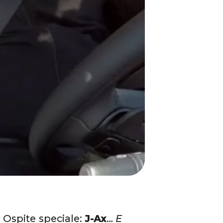
. Ospite speciale:
J-Ax
…
E