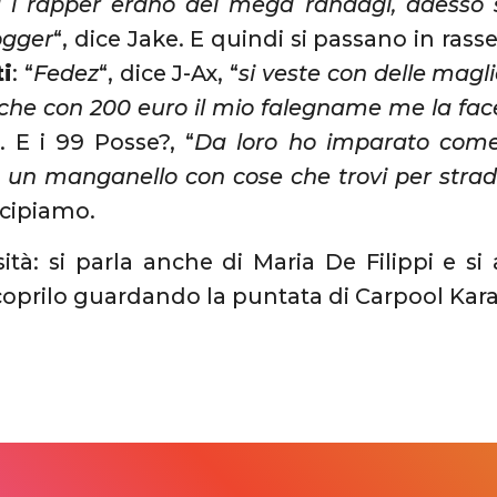
 i rapper erano dei mega randagi, adesso s
ogger
“, dice Jake. E quindi si passano in rass
ti
: “
Fedez
“, dice J-Ax, “
si veste con delle mag
 che con 200 euro il mio falegname me la fa
“. E i 99 Posse?, “
Da loro ho imparato come 
 e un manganello con cose che trovi per stra
icipiamo.
ità: si parla anche di Maria De Filippi e si
oprilo guardando la puntata di Carpool Kar