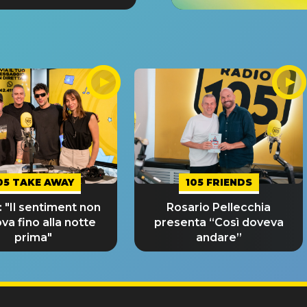
05 TAKE AWAY
105 FRIENDS
 "Il sentiment non
Rosario Pellecchia
ova fino alla notte
presenta “Così doveva
prima"
andare”