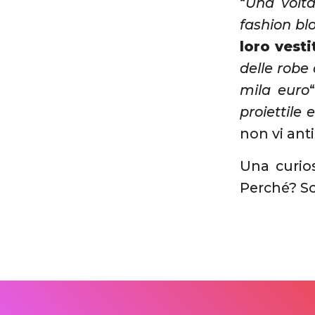
“
Una volta
fashion bl
loro vesti
delle robe
mila euro
proiettile
non vi ant
Una curios
Perché? Sc