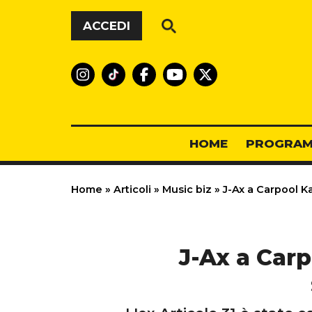
Vai al contenuto
ACCEDI
HOME
PROGRAM
Home
»
Articoli
»
Music biz
»
J-Ax a Carpool Kar
J-Ax a Carp