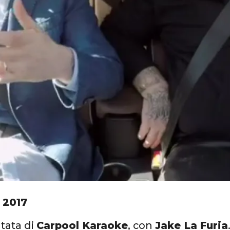
 2017
tata di
Carpool Karaoke
, con
Jake La Furia