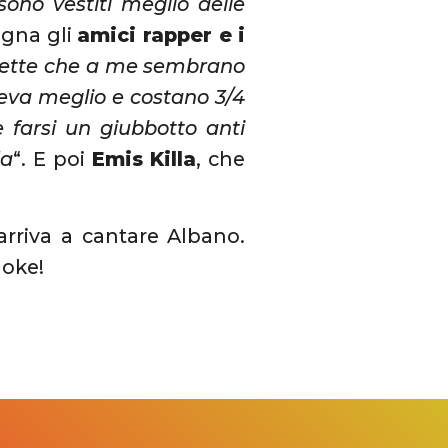
ono vestiti meglio delle
egna gli
amici rapper e i
liette che a me sembrano
ceva meglio
e costano 3/4
farsi un giubbotto anti
da
“. E poi
Emis Killa
, che
 arriva a cantare Albano.
aoke!