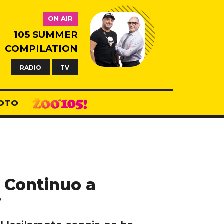
ON AIR
105 SUMMER
COMPILATION
RADIO
TV
OTO
”
? Continuo a
”