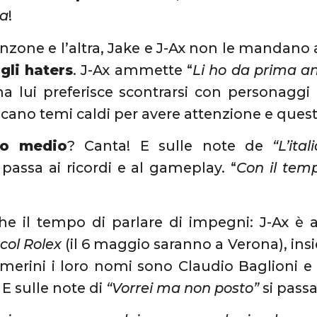
aa
!
nzone e l’altra, Jake e J-Ax non le mandano
:
gli haters
. J-Ax ammette “
Li ho da prima a
ma lui preferisce scontrarsi con personaggi
lcano temi caldi per avere attenzione e que
ano medio
? Canta! E sulle note de
“L’it
 passa ai ricordi e al gameplay. “
Con il tem
che il tempo di parlare di impegni: J-Ax è
col Rolex
(il 6 maggio saranno a Verona), in
merini i loro nomi sono Claudio Baglioni e
 E sulle note di
“Vorrei ma non posto”
si passa