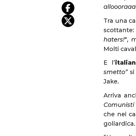
alloooraa
Tra una ca
scottante
haters!
“, 
Molti cava
E l’
itali
smetto”
si
Jake.
Arriva an
Comunisti 
che nei ca
goliardica.