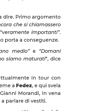
 a dire. Primo argomento
ncora che si chiamassero
“veramente importanti”
.
sto porta a conseguenze.
aliano medio”
e
“Domani
po siamo maturati
“, dice
 attualmente in tour con
sieme a
Fedez
, e qui svela
 Gianni Morandi, in vena
 a parlare di vestiti.