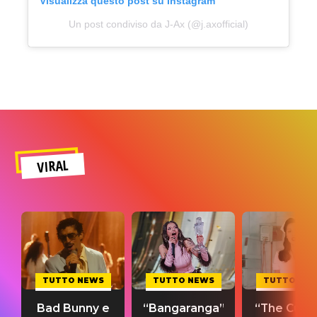
Visualizza questo post su Instagram
Un post condiviso da J-Ax (@j.axofficial)
VIRAL
TUTTO NEWS
TUTTO NEWS
TUTTO NE
Bad Bunny e
“Bangaranga”
“The Cure”