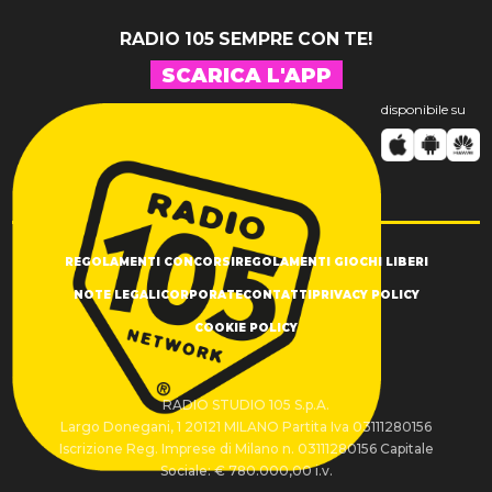
RADIO 105 SEMPRE CON TE!
SCARICA L'APP
disponibile su
REGOLAMENTI CONCORSI
REGOLAMENTI GIOCHI LIBERI
NOTE LEGALI
CORPORATE
CONTATTI
PRIVACY POLICY
COOKIE POLICY
RADIO STUDIO 105 S.p.A.
Largo Donegani, 1 20121 MILANO Partita Iva 03111280156
Iscrizione Reg. Imprese di Milano n. 03111280156 Capitale
Sociale: € 780.000,00 i.v.