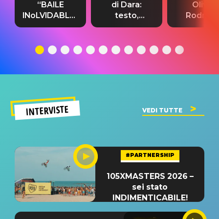
“BAILE
di Dara:
Olivia
INoLVIDABLE”:
testo,
Rodrigo
testo,
traduzione e
testo,
traduzione e
significato
traduzion
significato
del singolo
significa
INTERVISTE
VEDI TUTTE
#PARTNERSHIP
105XMASTERS 2026 –
sei stato
INDIMENTICABILE!