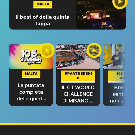
MALTA
Il best of della quinta
tappa
MALTA
#PARTNERSHI
105 TAKE
P
AWAY
La puntata
IL GT WORLD
Bresh: "I
completa
CHALLENGE
sentime
della quinta
DI MISANO si
non si pr
tappa
riconferma
fino alla n
un GRANDE
prima"
SUCCESSO!