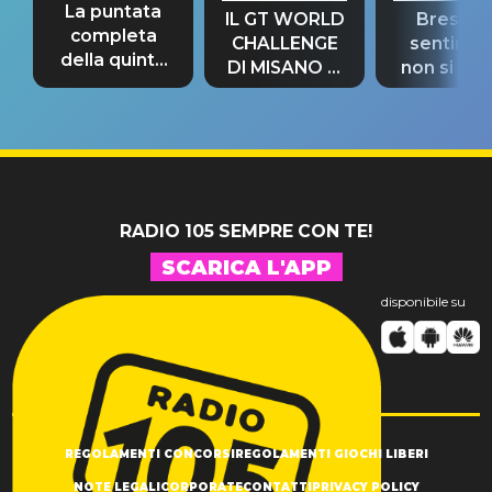
La puntata
IL GT WORLD
Bresh: "I
completa
CHALLENGE
sentime
della quinta
DI MISANO si
non si pr
tappa
riconferma
fino alla n
un GRANDE
prima"
SUCCESSO!
RADIO 105 SEMPRE CON TE!
SCARICA L'APP
disponibile su
REGOLAMENTI CONCORSI
REGOLAMENTI GIOCHI LIBERI
NOTE LEGALI
CORPORATE
CONTATTI
PRIVACY POLICY