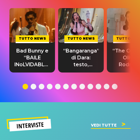
TUTTO NEWS
TUTTO NEWS
TUTTO NE
Bad Bunny e
“Bangaranga”
“The Cure”
“BAILE
di Dara:
Olivia
INoLVIDABLE”:
testo,
Rodrigo
testo,
traduzione e
testo,
traduzione e
significato
traduzion
significato
del singolo
significa
INTERVISTE
VEDI TUTTE