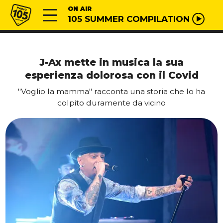
Vai al contenuto
Radio 105
ON AIR
105 SUMMER COMPILATION
J-Ax mette in musica la sua
esperienza dolorosa con il Covid
"Voglio la mamma" racconta una storia che lo ha
colpito duramente da vicino