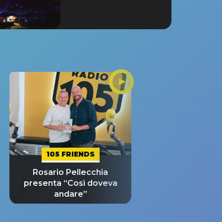
105 FRIENDS
Rosario Pellecchia
presenta “Così doveva
andare”