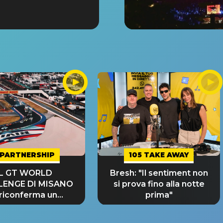
PARTNERSHIP
105 TAKE AWAY
IL GT WORLD
Bresh: "Il sentiment non
LENGE DI MISANO
si prova fino alla notte
 riconferma un
prima"
NDE SUCCESSO!