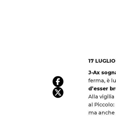
17 LUGLIO
J-Ax sogn
ferma, è lu
d’esser br
Alla vigili
al Piccolo
ma anche p