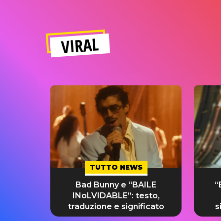
VIRAL
TUTTO NEWS
Bad Bunny e “BAILE
“
INoLVIDABLE”: testo,
traduzione e significato
s