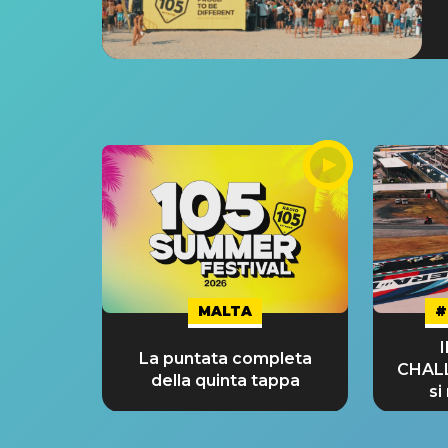
MALTA
#
La puntata completa
CHAL
della quinta tappa
si
GRA