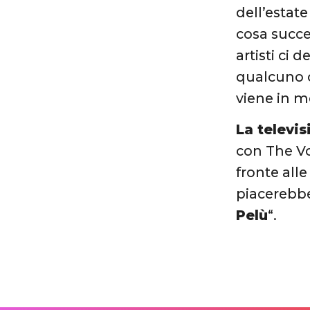
dell’estat
cosa succe
artisti ci
qualcuno c
viene in m
La televis
con The Vo
fronte alle
piacerebbe
Pelù
“.