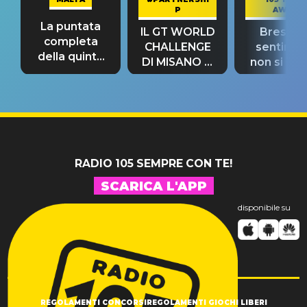
P
AWAY
La puntata
IL GT WORLD
Bresh: "I
completa
CHALLENGE
sentime
della quinta
DI MISANO si
non si pr
tappa
riconferma
fino alla n
un GRANDE
prima"
SUCCESSO!
RADIO 105 SEMPRE CON TE!
SCARICA L'APP
disponibile su
REGOLAMENTI CONCORSI
REGOLAMENTI GIOCHI LIBERI