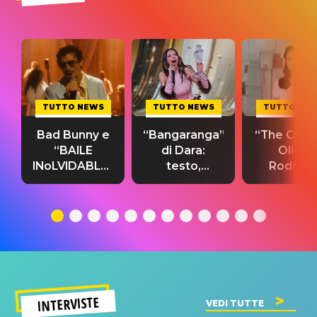
TUTTO NEWS
TUTTO NEWS
TUTTO NE
Bad Bunny e
“Bangaranga”
“The Cure”
“BAILE
di Dara:
Olivia
INoLVIDABLE”:
testo,
Rodrigo
testo,
traduzione e
testo,
traduzione e
significato
traduzion
significato
del singolo
significa
INTERVISTE
VEDI TUTTE