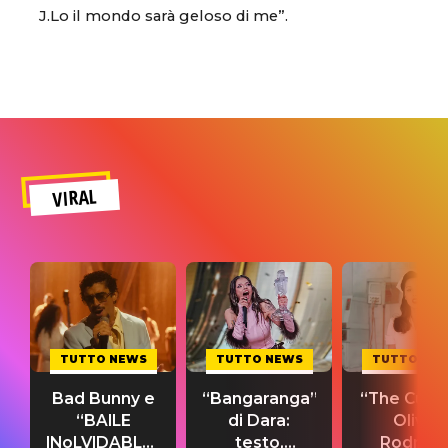
J.Lo il mondo sarà geloso di me”.
VIRAL
TUTTO NEWS
TUTTO NEWS
TUTTO NE
Bad Bunny e
“Bangaranga”
“The Cure”
“BAILE
di Dara:
Olivia
INoLVIDABLE”:
testo,
Rodrigo