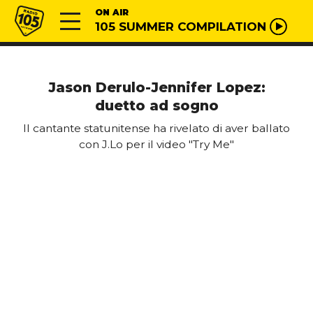
Vai al contenuto
Radio 105
ON AIR
105 SUMMER COMPILATION
Jason Derulo-Jennifer Lopez:
duetto ad sogno
Il cantante statunitense ha rivelato di aver ballato
con J.Lo per il video "Try Me"