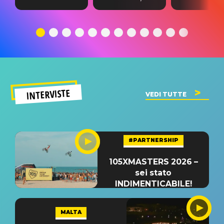
testo,
traduzione e
testo,
traduzione e
significato
traduzion
significato
del singolo
significa
INTERVISTE
VEDI TUTTE
#PARTNERSHIP
105XMASTERS 2026 –
sei stato
INDIMENTICABILE!
MALTA