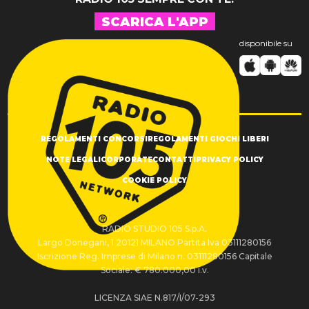
SCARICA L'APP
disponibile su
REGOLAMENTI CONCORSI
REGOLAMENTI GIOCHI LIBERI
NOTE LEGALI
CORPORATE
CONTATTI
PRIVACY POLICY
COOKIE POLICY
RADIO STUDIO 105 S.p.A.
Largo Donegani, 1 20121 MILANO Partita Iva 03111280156
Iscrizione Reg. Imprese di Milano n. 03111280156 Capitale
Sociale: € 780.000,00 i.v.
LICENZA SIAE N.817/I/07-293