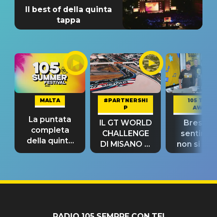
Il best of della quinta
tappa
MALTA
#PARTNERSHI
105 TAKE
P
AWAY
La puntata
IL GT WORLD
Bresh: "I
completa
CHALLENGE
sentime
della quinta
DI MISANO si
non si pr
tappa
riconferma
fino alla n
un GRANDE
prima"
SUCCESSO!
RADIO 105 SEMPRE CON TE!