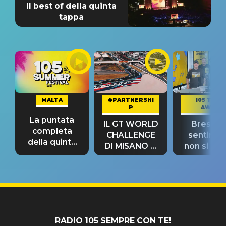
Il best of della quinta
tappa
MALTA
#PARTNERSHI
105 TAKE
P
AWAY
La puntata
IL GT WORLD
Bresh: "I
completa
CHALLENGE
sentime
della quinta
DI MISANO si
non si pr
tappa
riconferma
fino alla n
un GRANDE
prima"
SUCCESSO!
RADIO 105 SEMPRE CON TE!