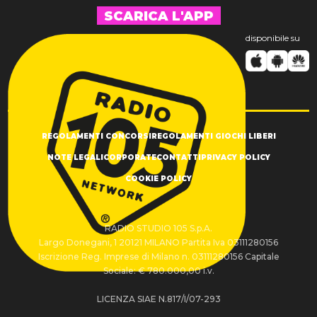
SCARICA L'APP
disponibile su
REGOLAMENTI CONCORSI
REGOLAMENTI GIOCHI LIBERI
NOTE LEGALI
CORPORATE
CONTATTI
PRIVACY POLICY
COOKIE POLICY
RADIO STUDIO 105 S.p.A.
Largo Donegani, 1 20121 MILANO Partita Iva 03111280156
Iscrizione Reg. Imprese di Milano n. 03111280156 Capitale
Sociale: € 780.000,00 i.v.
LICENZA SIAE N.817/I/07-293