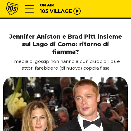
Vai al contenuto
Radio 105
ON AIR
105 VILLAGE
Jennifer Aniston e Brad Pitt insieme
sul Lago di Como: ritorno di
fiamma?
I media di gossip non hanno alcun dubbio: i due
attori farebbero (di nuovo) coppia fissa