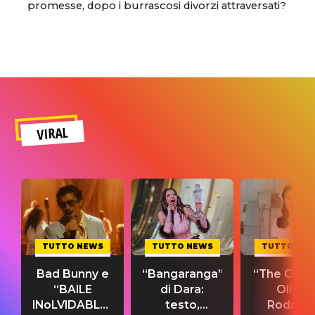
promesse, dopo i burrascosi divorzi attraversati?
VIRAL
TUTTO NEWS
TUTTO NEWS
TUTTO NE
Bad Bunny e
“Bangaranga”
“The Cure”
“BAILE
di Dara:
Olivia
INoLVIDABLE”:
testo,
Rodrigo