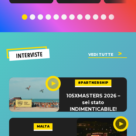
testo,
traduzione e
testo,
traduzione e
significato
traduzion
significato
del singolo
significa
INTERVISTE
VEDI TUTTE
#PARTNERSHIP
105XMASTERS 2026 –
sei stato
INDIMENTICABILE!
MALTA